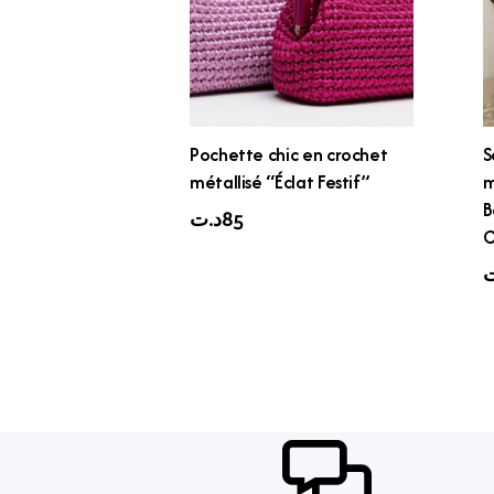
Pochette chic en crochet
S
métallisé “Éclat Festif”
m
B
د.ت
85
C
ت