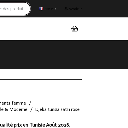
Vendeur
French
▼
ments femme
/
elle & Moderne
/
Djeba tunsia satin rose
ualité prix en Tunisie Août 2026
,