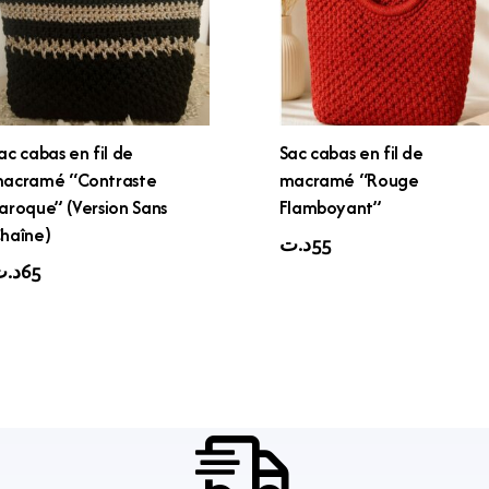
ac cabas en fil de
Sac cabas en fil de
acramé “Contraste
macramé “Rouge
aroque” (Version Sans
Flamboyant”
haîne)
د.ت
55
د.
65