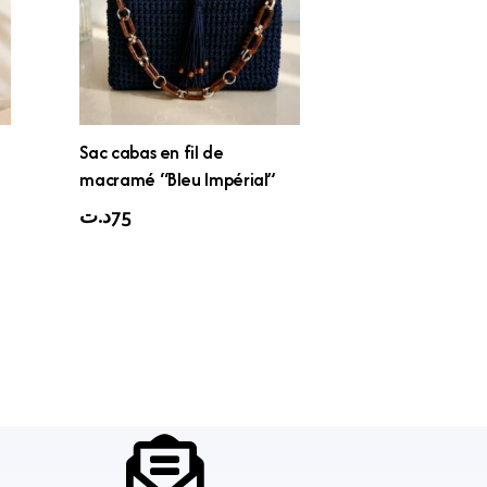
Sac cabas en fil de
macramé “Bleu Impérial”
د.ت
75