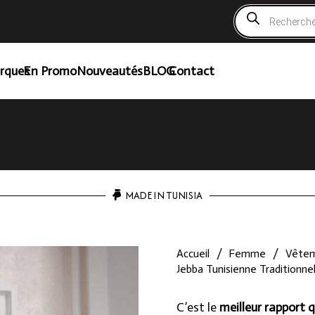
Recherche
de
produits
rques
En Promo
Nouveautés
BLOG
Contact
MADE IN TUNISIA
Accueil
/
Femme
/
Vête
Jebba Tunisienne Traditionn
C’est le
meilleur rapport q