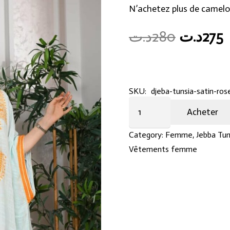
N’achetez plus de camelo
Original
C
د.ت
280
د.ت
275
price
p
was:
i
280د.ت.
SKU:
djeba-tunsia-satin-ros
Djeba
Acheter
tunsia
satin
Category:
Femme
,
Jebba Tun
rose
Vêtements femme
quantity