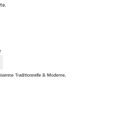
te.
urrent
rice
s:
275د.ت.
e
isienne Traditionnelle & Moderne
,