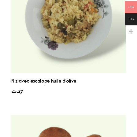
TND
EUR
Riz avec escalope huile d’olive
د.ت
7