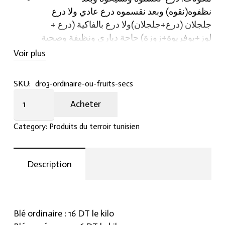
نظفوه(نقوه) وبعد نقسموه درع عادي ولا درع
جلجلان (درع+جلجلان)ولا درع بالفاكية (درع +
لوز+بوفريوة+زوزة) حاجة دياري ونظيفة وصحية
Voir plus
SKU:
dro3-ordinaire-ou-fruits-secs
Blé
Acheter
ordinaire
le
Category:
Produits du terroir tunisien
kilo
quantity
Description
Blé ordinaire : 16 DT le kilo