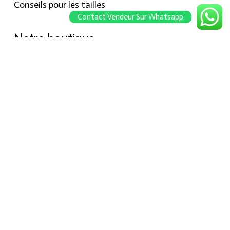
Conseils pour les tailles
Contact Vendeur Sur Whatsapp
Notre boutique
À propos Hraier
Contact
Conditions d’utilisation
Contact
301, Immeuble belkahia, Bizerte
7000
+216 24 709 073