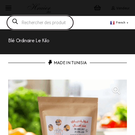
Vendeur
Recherche
de
French
▼
produits
Blé Ordinaire Le Kilo
MADE IN TUNISIA