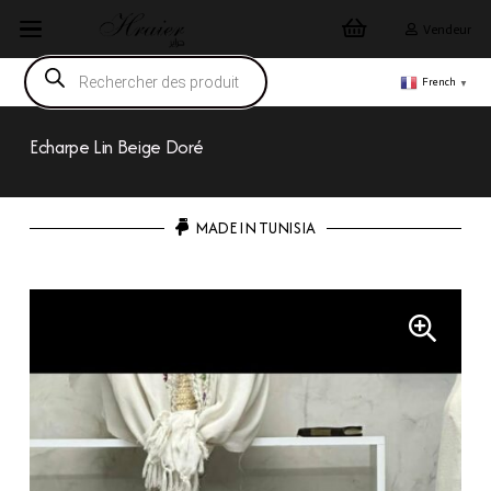
Vendeur
Recherche
de
French
▼
produits
Echarpe Lin Beige Doré
MADE IN TUNISIA