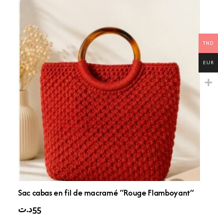
TND
EUR
Sac cabas en fil de macramé “Rouge Flamboyant”
د.ت
55