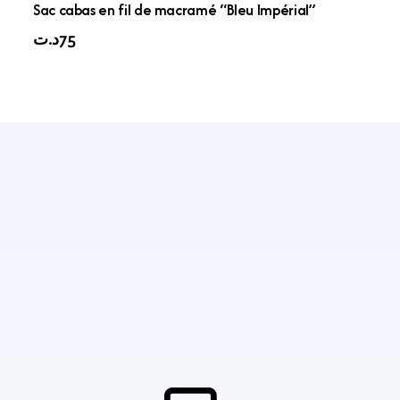
Sac cabas en fil de macramé “Bleu Impérial”
د.ت
75