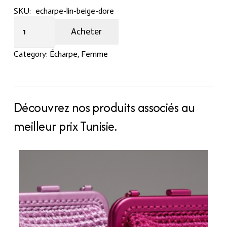
SKU:
echarpe-lin-beige-dore
Echarpe
Acheter
lin
beige
Category:
Écharpe
,
Femme
doré
quantity
Découvrez nos produits associés au
meilleur prix Tunisie.