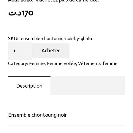
د.ت
170
SKU:
ensemble-chontoung-noir-by-ghalia
Ensemble
Acheter
chontoung
noir
Category:
Femme
,
Femme voilée
,
Vêtements femme
by
Ghalia
quantity
Description
Ensemble chontoung noir