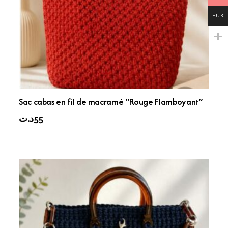
EUR
Sac cabas en fil de macramé “Rouge Flamboyant”
د.ت
55