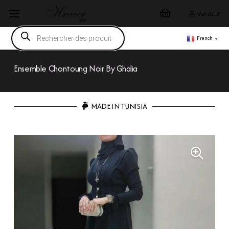
Vendeur
Recherche
de
French
▼
produits
Ensemble Chontoung Noir By Ghalia
MADE IN TUNISIA