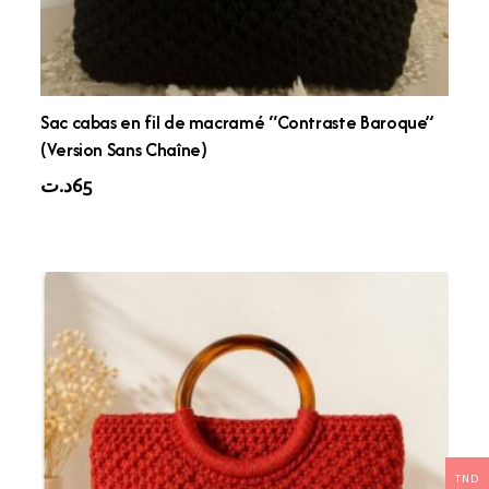
Sac cabas en fil de macramé “Contraste Baroque”
(Version Sans Chaîne)
د.ت
65
TND