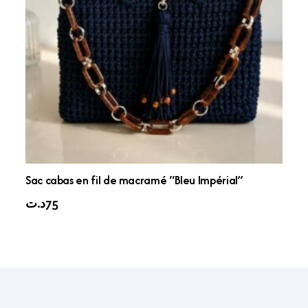
Sac cabas en fil de macramé “Bleu Impérial”
د.ت
75