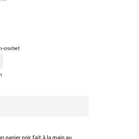
rrent
ice
95د.ت.
n-crochet
n
n panier noir fait à la main au