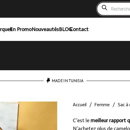
Recherche
de
produits
rques
En Promo
Nouveautés
BLOG
Contact
MADE IN TUNISIA
Accueil
/
Femme
/
Sac à
C’est le
meilleur rapport q
N’achetez plus de camelo