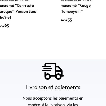
acramé “Contraste
macramé “Rouge
aroque” (Version Sans
Flamboyant”
haîne)
د.ت
55
د.
65
Livraison et paiements
Nous acceptons les paiements en
espèce, à la livraison, via les