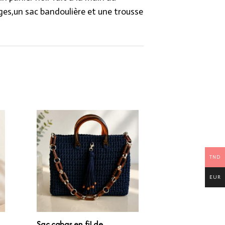
ges,un sac bandoulière et une trousse
TND
EUR
Sac cabas en fil de