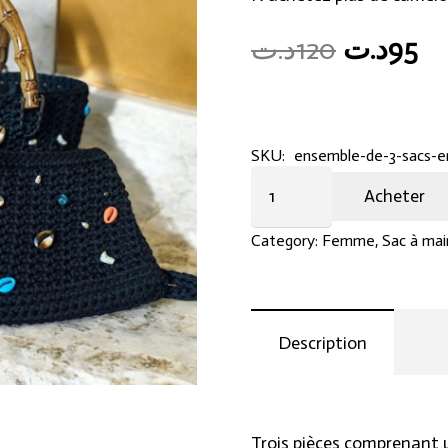
Original
Cu
د.ت
120
د.ت
95
price
pr
was:
is:
120د.ت.
SKU:
ensemble-de-3-sacs-e
Ensemble
Acheter
de
3
Category:
Femme
,
Sac à mai
sacs
en
crochet
Description
quantity
Trois pièces comprenant u