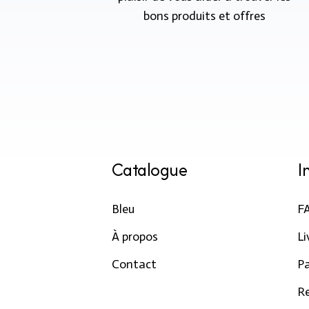
bons produits et offres
Catalogue
I
Bleu
F
À propos
Li
Contact
P
R