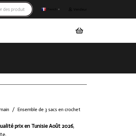
Vendeur
French
▼
 main
/
Ensemble de 3 sacs en crochet
ualité prix en Tunisie Août 2026
,
te.