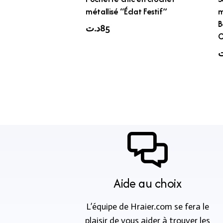
métallisé “Éclat Festif”
m
B
د.ت
85
C
ت
Aide au choix
L’équipe de Hraier.com se fera le
plaisir de vous aider à trouver les