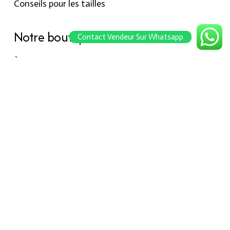
Conseils pour les tailles
Notre boutique
Contact Vendeur Sur Whatsapp
À propos Hraier
Contact
Conditions d’utilisation
Contact
301, Immeuble belkahia, Bizerte
7000
+216 24 709 073