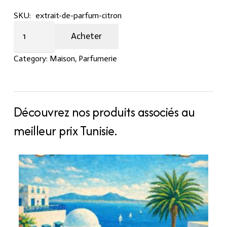
SKU:
extrait-de-parfum-citron
Extrait
Acheter
de
parfum
Category:
Maison
,
Parfumerie
Citron
quantity
Découvrez nos produits associés au
meilleur prix Tunisie.