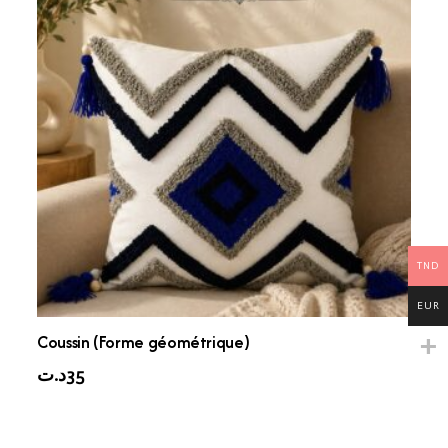
TND
EUR
Coussin (Forme géométrique)
د.ت
35