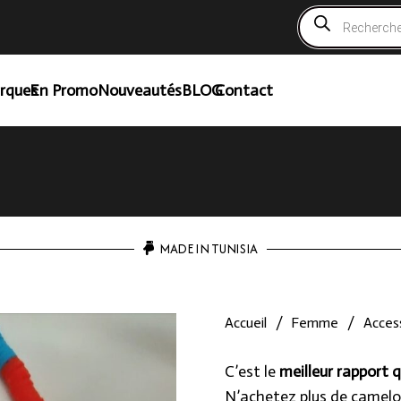
Recherche
de
produits
rques
En Promo
Nouveautés
BLOG
Contact
MADE IN TUNISIA
Accueil
/
Femme
/
Access
C’est le
meilleur rapport q
N’achetez plus de camelo