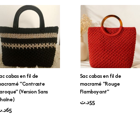
ac cabas en fil de
Sac cabas en fil de
acramé “Contraste
macramé “Rouge
aroque” (Version Sans
Flamboyant”
haîne)
د.ت
55
د.
65