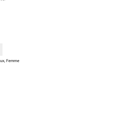
oux
,
Femme