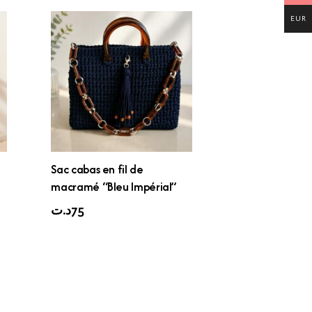
EUR
Sac cabas en fil de
macramé “Bleu Impérial”
د.ت
75