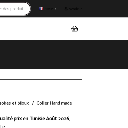
Vendeur
French
▼
oires et bijoux
/
Collier Hand made
ualité prix en Tunisie Août 2026
,
te.