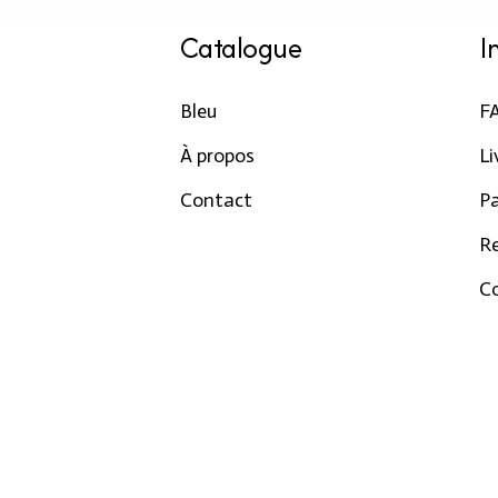
Catalogue
I
Bleu
F
À propos
Li
Contact
P
R
Co