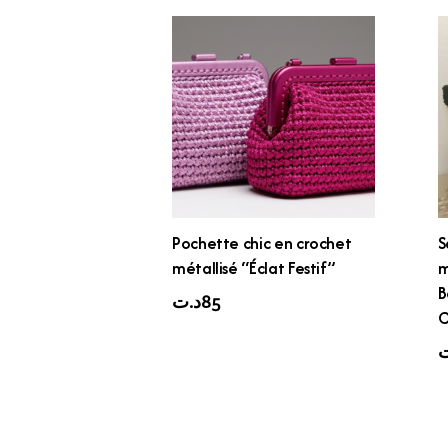
Pochette chic en crochet
S
métallisé “Éclat Festif”
m
B
د.ت
85
C
ت