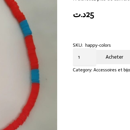
د.ت
25
SKU:
happy-colors
Collier
Acheter
Hand
made
Category:
Accessoires et bij
quantity