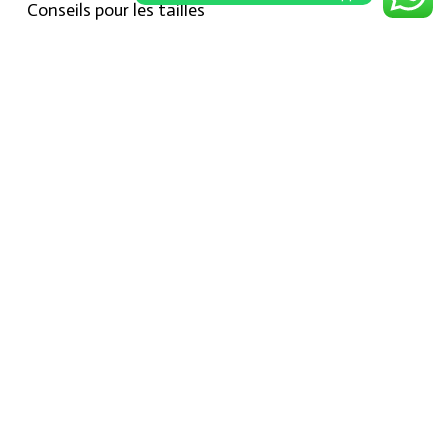
Conseils pour les tailles
Notre boutique
À propos Hraier
Contact
Conditions d’utilisation
Contact
301, Immeuble belkahia, Bizerte
7000
+216 24 709 073