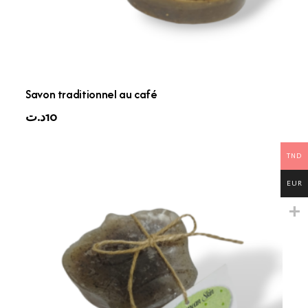
Savon traditionnel au café
د.ت
10
TND
EUR