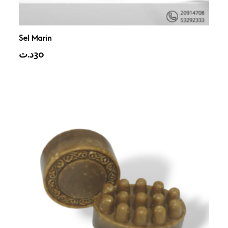
Sel Marin
د.ت
30