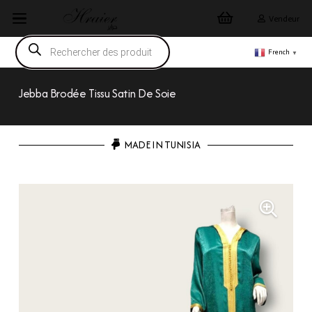
Vendeur
Recherche
de
French
▼
produits
Jebba Brodée Tissu Satin De Soie
MADE IN TUNISIA