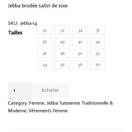
Jebba brodée satin de soie
SKU:
jebba-14
30
32
34
36
Tailles
38
40
42
44
46
48
50
52
54
56
58
60
Jebba
Acheter
brodée
tissu
Category:
Femme
,
Jebba Tunisienne Traditionnelle &
satin
Moderne
,
Vêtements femme
de
soie
quantity