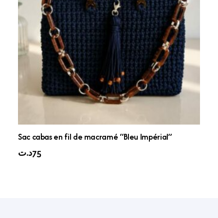
Sac cabas en fil de macramé “Bleu Impérial”
د.ت
75