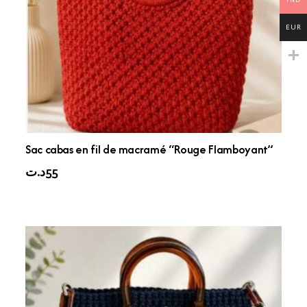
EUR
Sac cabas en fil de macramé “Rouge Flamboyant”
د.ت
55