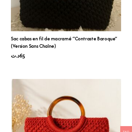
Sac cabas en fil de macramé “Contraste Baroque”
(Version Sans Chaîne)
د.ت
65
TND