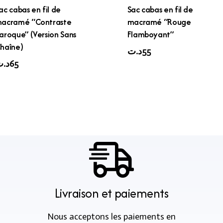
ac cabas en fil de
Sac cabas en fil de
acramé “Contraste
macramé “Rouge
aroque” (Version Sans
Flamboyant”
haîne)
د.ت
55
د.
65
Livraison et paiements
Nous acceptons les paiements en