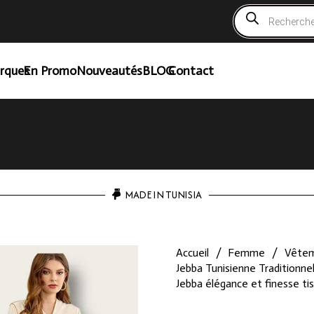
Recherche
de
produits
rques
En Promo
Nouveautés
BLOG
Contact
MADE IN TUNISIA
Accueil
/
Femme
/
Vête
Jebba Tunisienne Traditionn
Jebba élégance et finesse tis