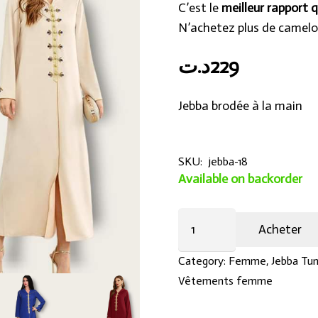
C’est le
meilleur rapport q
N’achetez plus de camelo
د.ت
229
Jebba brodée à la main
SKU:
jebba-18
Available on backorder
Jebba
Acheter
élégance
et
Category:
Femme
,
Jebba Tun
finesse
Vêtements femme
tissu
shakira