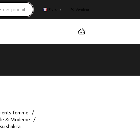
Vendeur
French
▼
ments femme
/
elle & Moderne
/
su shakira