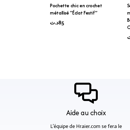
Pochette chic en crochet
S
métallisé “Éclat Festif”
m
B
د.ت
85
C
ت
Aide au choix
L’équipe de Hraier.com se fera le