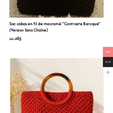
Sac cabas en fil de macramé “Contraste Baroque”
(Version Sans Chaîne)
د.ت
65
TND
EUR