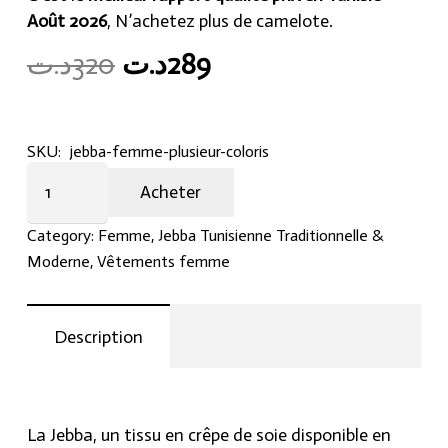
Août 2026
, N’achetez plus de camelote.
Original
Current
د.ت
320
د.ت
289
price
price
was:
is:
289د.ت.
320د.ت.
SKU:
jebba-femme-plusieur-coloris
Jebba
Acheter
Femme
plusieur
Category:
Femme
,
Jebba Tunisienne Traditionnelle &
coloris
Moderne
,
Vêtements femme
quantity
Description
La Jebba, un tissu en crêpe de soie disponible en