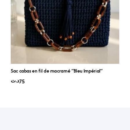
Sac cabas en fil de macramé “Bleu Impérial”
د.ت
75