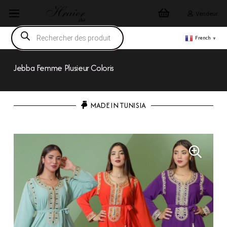
Vendeur
Recherche
de
French
▼
produits
Jebba Femme Plusieur Coloris
MADE IN TUNISIA