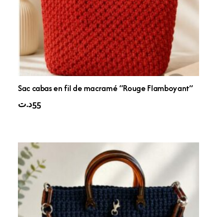
Sac cabas en fil de macramé “Rouge Flamboyant”
د.ت
55