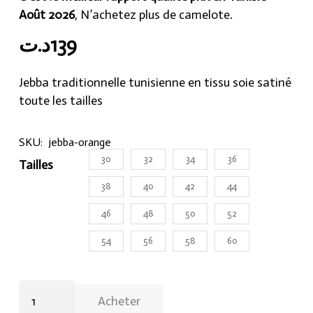
Août 2026
, N’achetez plus de camelote.
د.ت
139
Jebba traditionnelle tunisienne en tissu soie satiné
toute les tailles
SKU:
jebba-orange
30
32
34
36
Tailles
38
40
42
44
46
48
50
52
54
56
58
60
Jebba
Acheter
orange