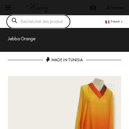
Vendeur
Recherche
de
French
▼
produits
Jebba Orange
MADE IN TUNISIA