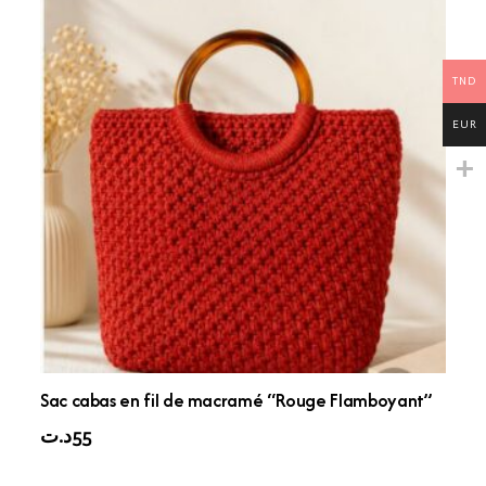
TND
EUR
Sac cabas en fil de macramé “Rouge Flamboyant”
د.ت
55