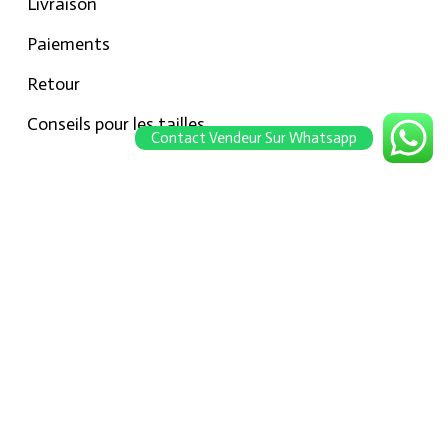
Livraison
Paiements
Retour
Conseils pour les tailles
Contact Vendeur Sur Whatsapp
Notre boutique
À propos Hraier
Contact
Conditions d’utilisation
Contact
301, Immeuble belkahia, Bizerte