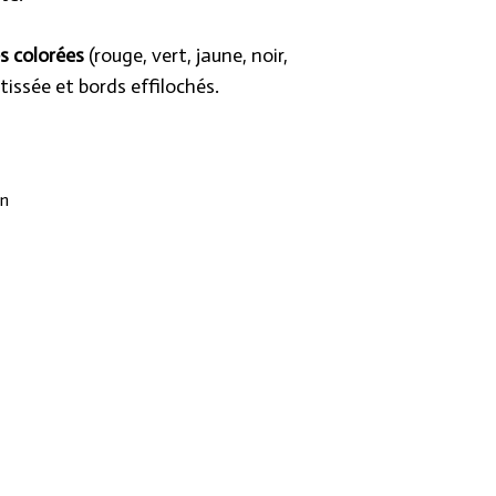
s colorées
(rouge, vert, jaune, noir,
 tissée et bords effilochés.
n