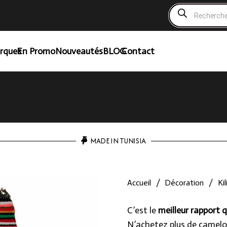
Recherche
de
produits
rques
En Promo
Nouveautés
BLOG
Contact
MADE IN TUNISIA
Accueil
/
Décoration
/
Ki
C’est le
meilleur rapport q
N’achetez plus de camelo