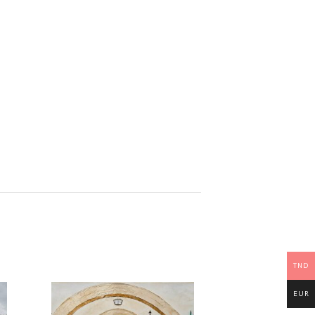
TND
EUR