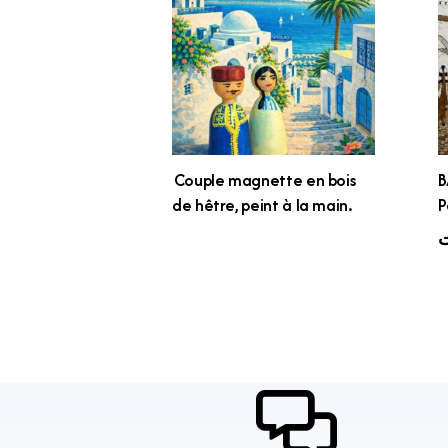
Couple magnette en bois
B
de hêtre, peint à la main.
P
ت