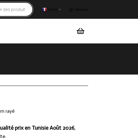
Vendeur
French
▼
lim rayé
ualité prix en Tunisie Août 2026
,
te.