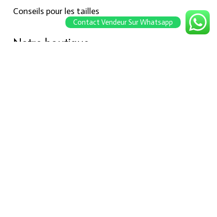
Conseils pour les tailles
Contact Vendeur Sur Whatsapp
Notre boutique
À propos Hraier
Contact
Conditions d’utilisation
Contact
301, Immeuble belkahia, Bizerte
7000
+216 24 709 073