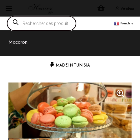
Vendeur
Recherche
de
French
▼
produits
Macaron
MADE IN TUNISIA