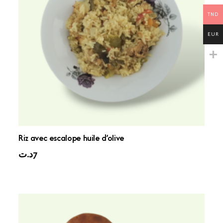
TND
EUR
Riz avec escalope huile d’olive
د.ت
7