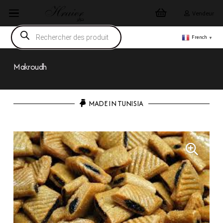
Vendeur
Recherche
de
French
▼
produits
Makroudh
MADE IN TUNISIA