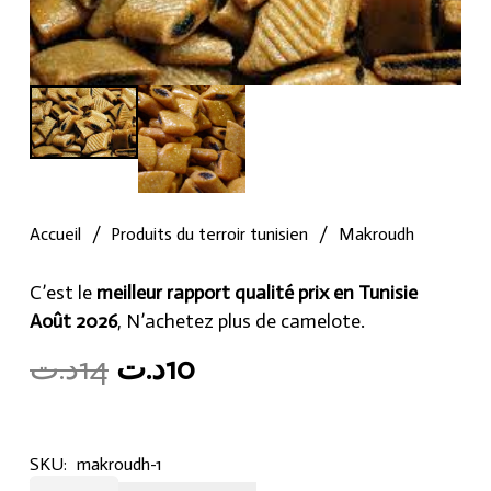
Accueil
/
Produits du terroir tunisien
/
Makroudh
C’est le
meilleur rapport qualité prix en Tunisie
Août 2026
, N’achetez plus de camelote.
Original
Current
د.ت
14
د.ت
10
price
price
was:
is:
10د.ت.
14د.ت.
SKU:
makroudh-1
Makroudh