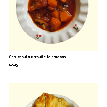
Chakchouka citrouille fait maison
د.ت
5