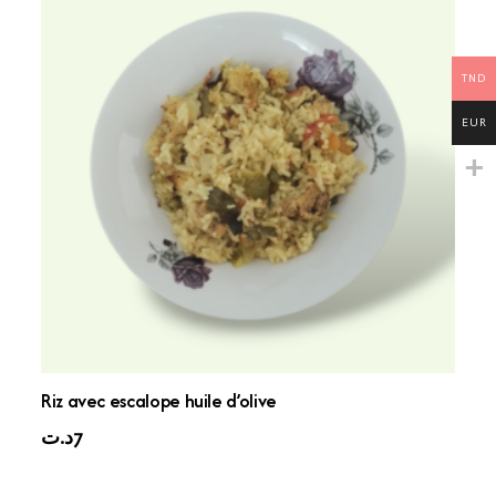
TND
EUR
Riz avec escalope huile d’olive
د.ت
7