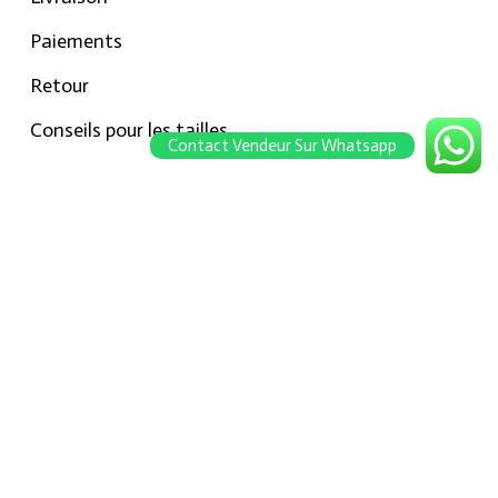
Paiements
Retour
Conseils pour les tailles
Contact Vendeur Sur Whatsapp
Notre boutique
À propos Hraier
Contact
Conditions d’utilisation
Contact
301, Immeuble belkahia, Bizerte