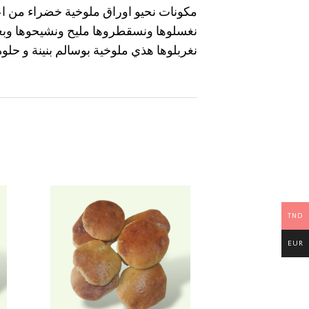
نغسلوها ونسقطروها مليح ونشيحوها وبعد
نغربلوها هذي ملوخية بوسالم بنينة و حلوة
TND
EUR