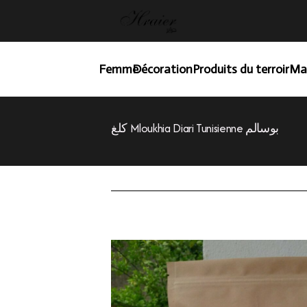
Femme
Décoration
Produits du terroir
Ma
كلغ Mloukhia Diari Tunisienne بوسالم