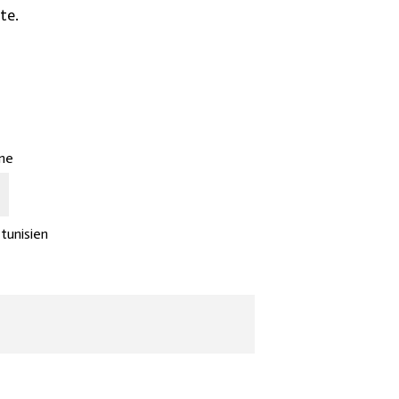
te.
nne
 tunisien