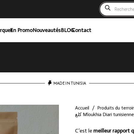
Recherche
de
produits
rques
En Promo
Nouveautés
BLOG
Contact
MADE IN TUNISIA
Accueil
/
Produits du terroir
C’est le
meilleur rapport q