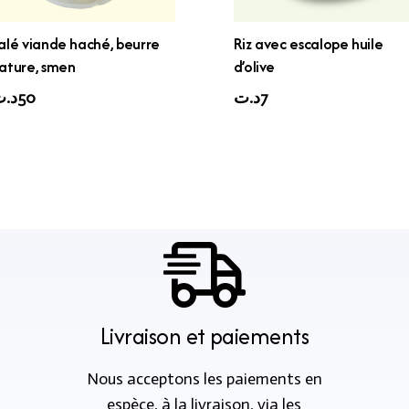
alé viande haché, beurre
Riz avec escalope huile
ature, smen
d’olive
د.
50
د.ت
7
Livraison et paiements
Nous acceptons les paiements en
espèce, à la livraison, via les