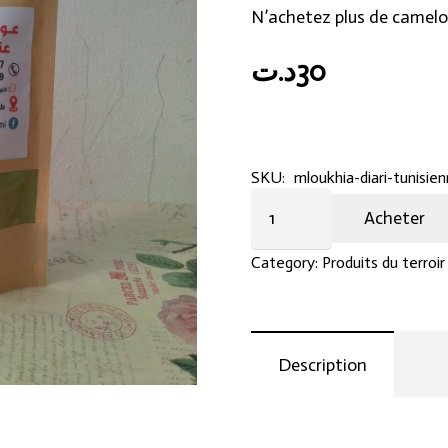
N’achetez plus de camelo
د.ت
30
SKU:
mloukhia-diari-tunisie
كلغ
Acheter
Mloukhia
Diari
Category:
Produits du terroir
tunisienne
بوسالم
quantity
Description