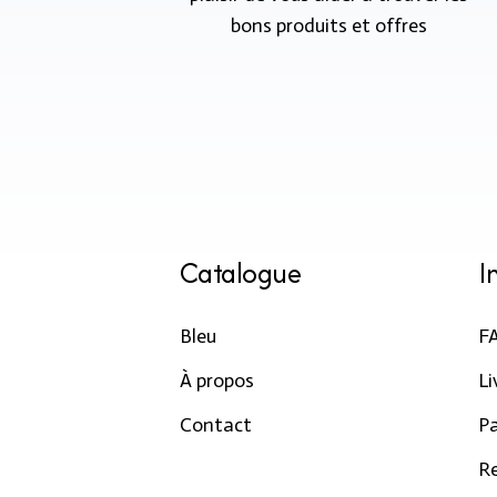
bons produits et offres
Catalogue
I
Bleu
F
À propos
Li
Contact
P
R