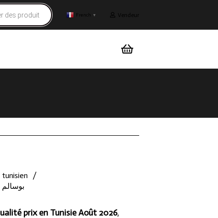
Vendeur
French
▼
 tunisien
/
كلغ Mloukhia Diari tunisienne بوسالم
ualité prix en Tunisie Août 2026
,