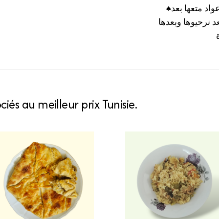
♠مكونات نحيو اوراق ملوخية خضراء من اعواد متعها بعد
 نرحيوها وبعدها
iés au meilleur prix Tunisie.