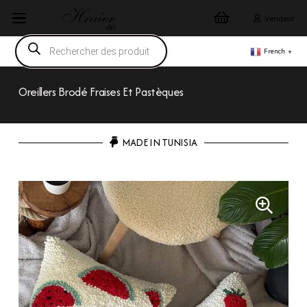
Vendeur
Recherche
de
French
▼
produits
Oreillers Brodé Fraises Et Pastèques
MADE IN TUNISIA