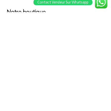
Contact Vendeur Sur Whatsapp
Notre boutique
À propos Hraier
Contact
Conditions d’utilisation
Contact
301, Immeuble belkahia, Bizerte
7000
+216 24 709 073