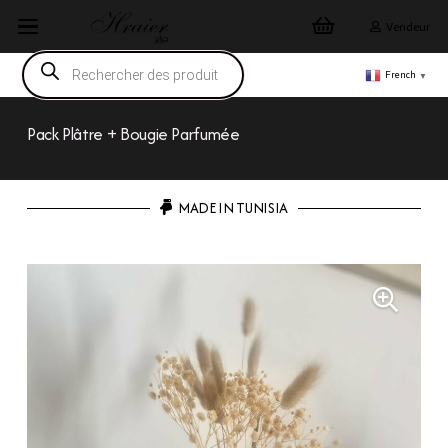
Vendeur
Recherche
de
French
▼
produits
Pack Plâtre + Bougie Parfumée
MADE IN TUNISIA