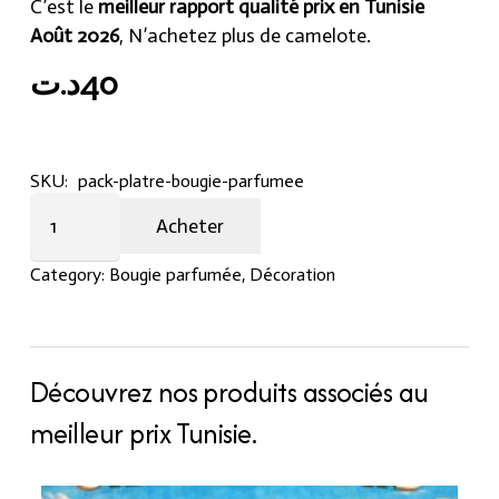
C’est le
meilleur rapport qualité prix en Tunisie
Août 2026
, N’achetez plus de camelote.
د.ت
40
SKU:
pack-platre-bougie-parfumee
Pack
Acheter
plâtre
+
Category:
Bougie parfumée
,
Décoration
bougie
parfumée
quantity
Découvrez nos produits associés au
meilleur prix Tunisie.