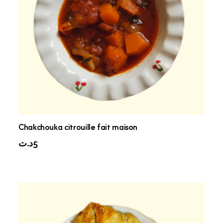
Chakchouka citrouille fait maison
د.ت
5