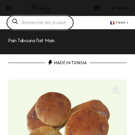
Vendeur
Recherche
de
French
▼
produits
Pain Tabouna Fait Main
MADE IN TUNISIA