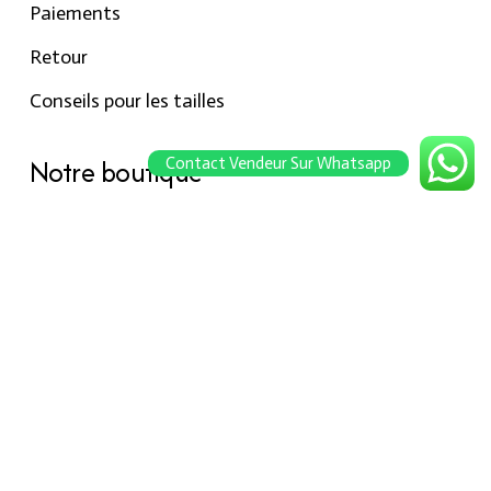
Paiements
Retour
Conseils pour les tailles
Notre boutique
Contact Vendeur Sur Whatsapp
À propos Hraier
Contact
Conditions d’utilisation
Contact
301, Immeuble belkahia, Bizerte
7000