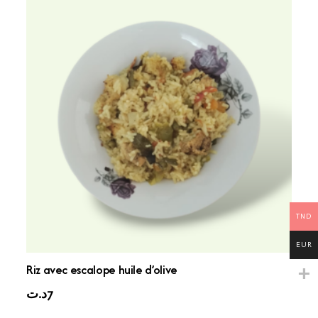
TND
EUR
Riz avec escalope huile d’olive
د.ت
7