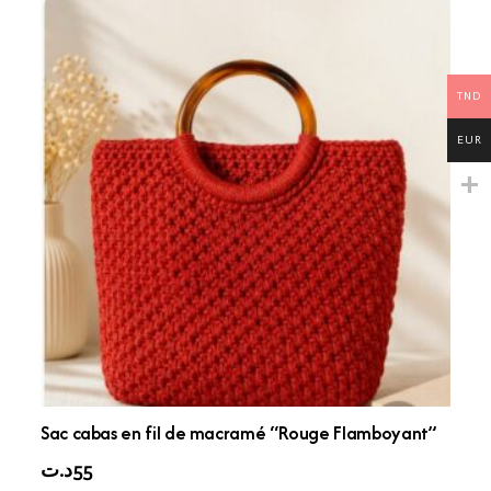
TND
EUR
Sac cabas en fil de macramé “Rouge Flamboyant”
د.ت
55