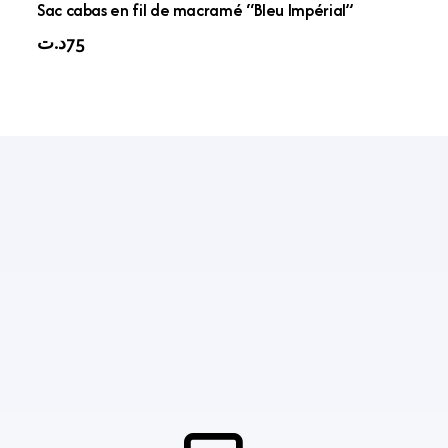
Sac cabas en fil de macramé “Bleu Impérial”
د.ت
75