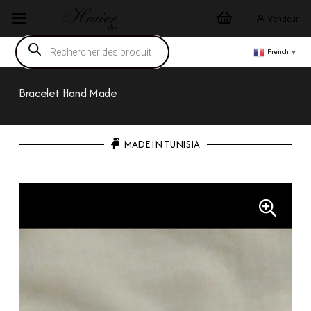
Vendeur
Recherche
de
French
▼
produits
Bracelet Hand Made
MADE IN TUNISIA