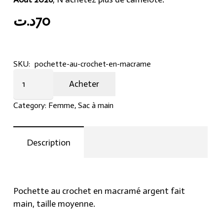
د.ت
70
SKU:
pochette-au-crochet-en-macrame
Pochette
Acheter
au
crochet
Category:
Femme
,
Sac à main
en
macramé
quantity
Description
Pochette au crochet en macramé argent fait
main, taille moyenne.