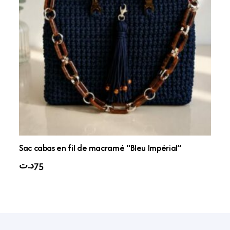
Sac cabas en fil de macramé “Bleu Impérial”
د.ت
75