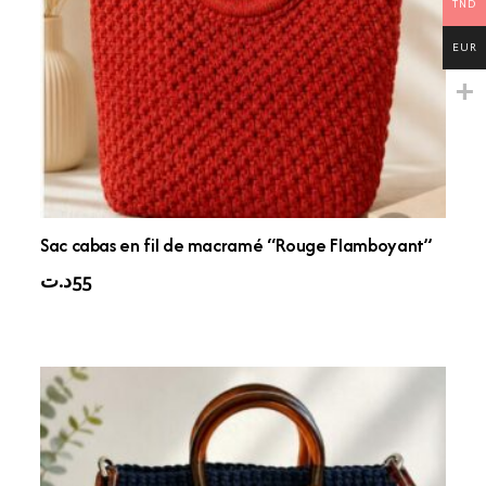
TND
EUR
Sac cabas en fil de macramé “Rouge Flamboyant”
د.ت
55