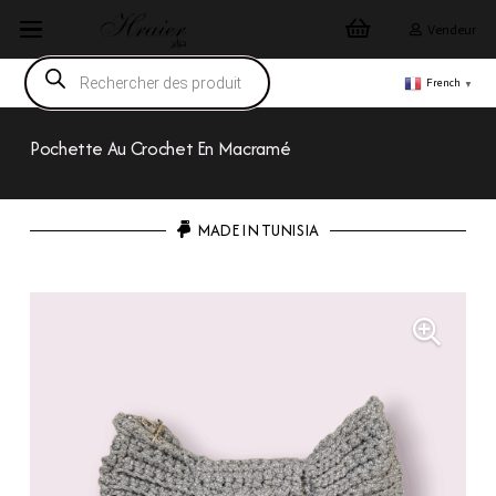
Vendeur
Recherche
de
French
▼
produits
Pochette Au Crochet En Macramé
MADE IN TUNISIA