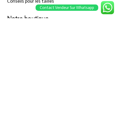
Conseils pour les tailles
Contact Vendeur Sur Whatsapp
Notre boutique
À propos Hraier
Contact
Conditions d’utilisation
Contact
301, Immeuble belkahia, Bizerte
7000
+216 24 709 073