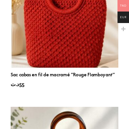
TND
EUR
Sac cabas en fil de macramé “Rouge Flamboyant”
د.ت
55