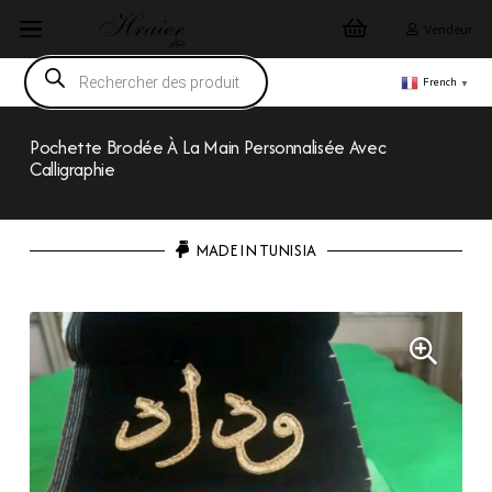
Vendeur
Recherche
de
French
▼
produits
Pochette Brodée À La Main Personnalisée Avec
Calligraphie
MADE IN TUNISIA