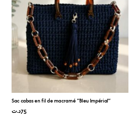
Sac cabas en fil de macramé “Bleu Impérial”
د.ت
75