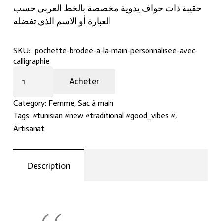
حقيبة ذات حواف يدوية مخصصة بالخط العربي حسب
العبارة أو الاسم الذي تفضله
SKU:
pochette-brodee-a-la-main-personnalisee-avec-
calligraphie
Pochette
Acheter
brodée
à
Category:
Femme
,
Sac à main
la
Tags:
#tunisian #new #traditional #good_vibes #
,
main
Artisanat
personnalisée
avec
calligraphie
Description
quantity