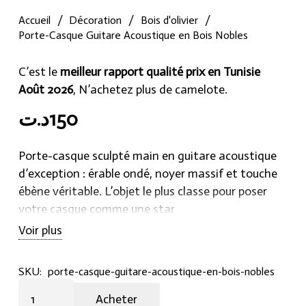
Accueil
/
Décoration
/
Bois d'olivier
/
Porte-Casque Guitare Acoustique en Bois Nobles
C’est le
meilleur rapport qualité prix en Tunisie
Août 2026
, N’achetez plus de camelote.
د.ت
150
Porte-casque sculpté main en guitare acoustique
d’exception : érable ondé, noyer massif et touche
ébène véritable. L’objet le plus classe pour poser
votre casque comme une star
Voir plus
SKU:
porte-casque-guitare-acoustique-en-bois-nobles
Porte-
Acheter
Casque