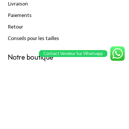
Livraison
Paiements
Retour
Conseils pour les tailles
Contact Vendeur Sur Whatsapp
Notre boutique
À propos Hraier
Contact
Conditions d’utilisation
Contact
301, Immeuble belkahia, Bizerte