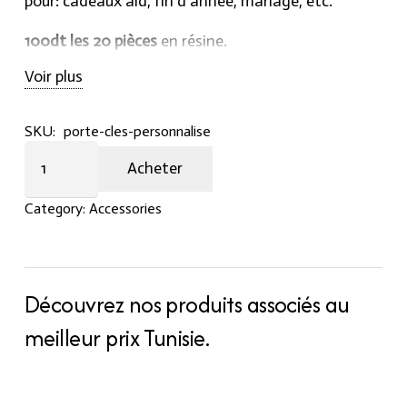
pour: cadeaux aid, fin d’année, mariage, etc.
100dt les 20 pièces
en résine.
Voir plus
SKU:
porte-cles-personnalise
Porte-
Acheter
clés
personnalisé
Category:
Accessories
quantity
Découvrez nos produits associés au
meilleur prix Tunisie.