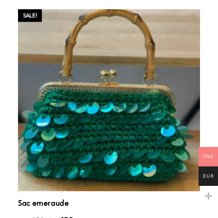
SALE!
TND
EUR
Sac emeraude