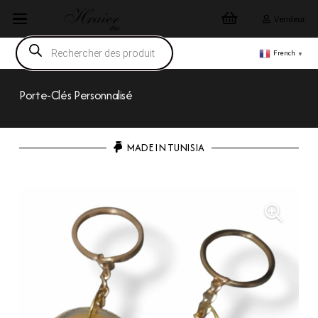
Vendeur
Recherche
de
French
▼
produits
Porte-Clés Personnalisé
MADE IN TUNISIA