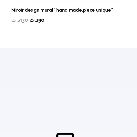
Miroir design mural “hand made.piece unique”
Original
Current
د.ت
130
د.ت
90
price
price
was:
is:
90د.ت.
130د.ت.