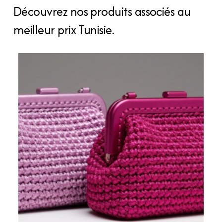
par
Découvrez nos produits associés au
Sola
meilleur prix Tunisie.
quantity