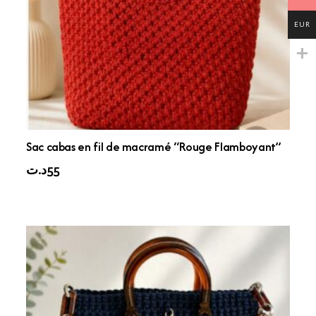
EUR
Sac cabas en fil de macramé “Rouge Flamboyant”
د.ت
55