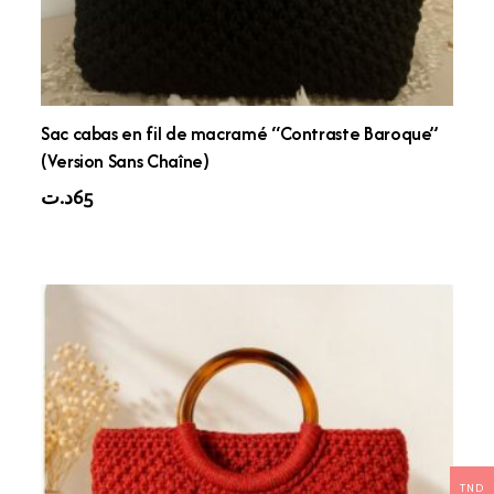
Sac cabas en fil de macramé “Contraste Baroque”
(Version Sans Chaîne)
د.ت
65
TND