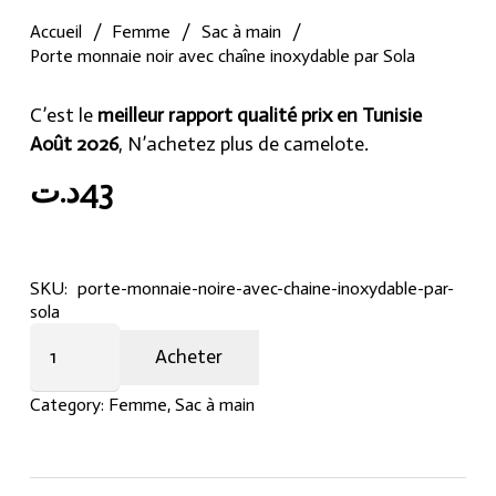
Accueil
/
Femme
/
Sac à main
/
Porte monnaie noir avec chaîne inoxydable par Sola
C’est le
meilleur rapport qualité prix en Tunisie
Août 2026
, N’achetez plus de camelote.
د.ت
43
SKU:
porte-monnaie-noire-avec-chaine-inoxydable-par-
sola
Porte
Acheter
monnaie
noir
Category:
Femme
,
Sac à main
avec
chaîne
inoxydable