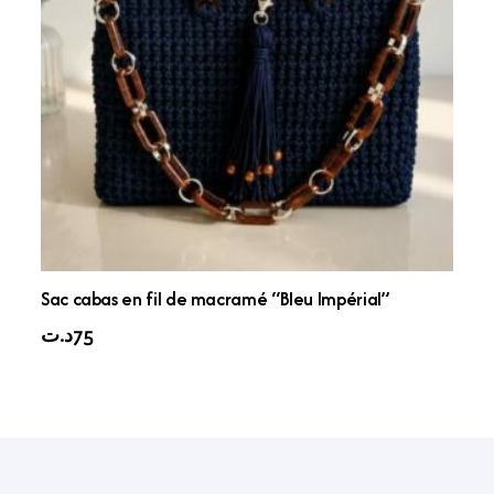
Sac cabas en fil de macramé “Bleu Impérial”
د.ت
75