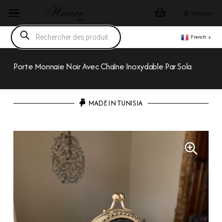
Vendeur
Recherche
de
French
▼
produits
Porte Monnaie Noir Avec Chaîne Inoxydable Par Sola
MADE IN TUNISIA