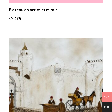
Plateau en perles et miroir
د.ت
75
TND
EUR