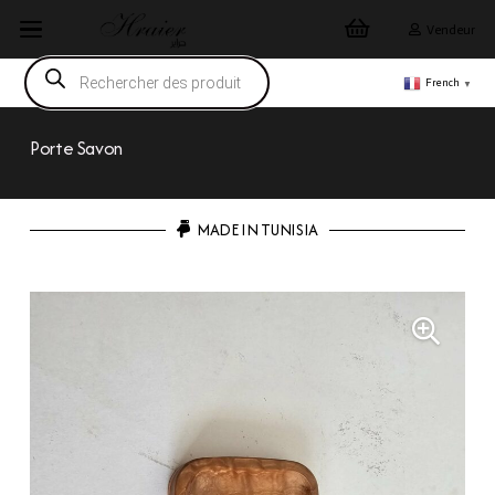
Vendeur
Recherche
de
French
▼
produits
Porte Savon
MADE IN TUNISIA