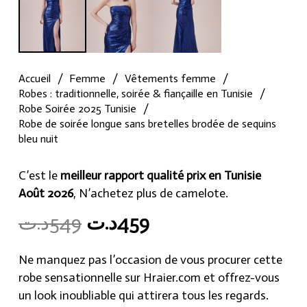
Accueil
/
Femme
/
Vêtements femme
/
Robes : traditionnelle, soirée & fiançaille en Tunisie
/
Robe Soirée 2025 Tunisie
/
Robe de soirée longue sans bretelles brodée de sequins
bleu nuit
C’est le
meilleur rapport qualité prix en Tunisie
Août 2026
, N’achetez plus de camelote.
Original
Current
د.ت
549
د.ت
459
price
price
was:
is:
Ne manquez pas l’occasion de vous procurer cette
459د.ت.
549د.ت.
robe sensationnelle sur Hraier.com et offrez-vous
un look inoubliable qui attirera tous les regards.