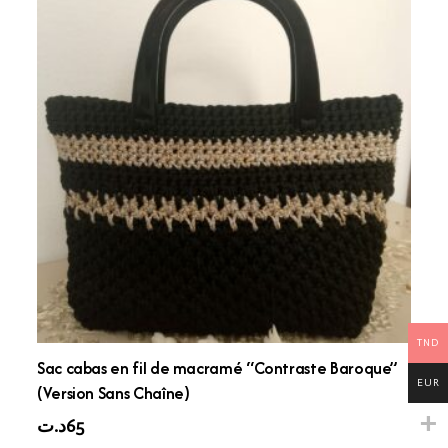
TND
Sac cabas en fil de macramé “Contraste Baroque”
EUR
(Version Sans Chaîne)
د.ت
65