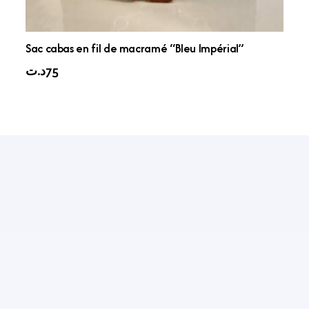
Sac cabas en fil de macramé “Bleu Impérial”
د.ت
75