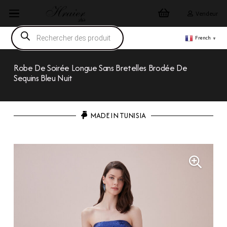
Vendeur
Recherche
de
French
▼
produits
Robe De Soirée Longue Sans Bretelles Brodée De
Sequins Bleu Nuit
MADE IN TUNISIA