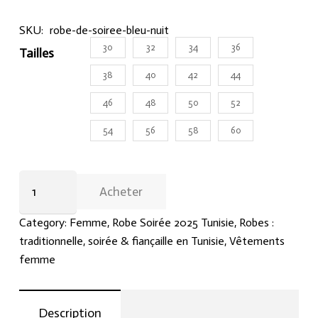
SKU:
robe-de-soiree-bleu-nuit
30
32
34
36
Tailles
38
40
42
44
46
48
50
52
54
56
58
60
Robe
Acheter
de
soirée
Category:
Femme
,
Robe Soirée 2025 Tunisie
,
Robes :
longue
traditionnelle, soirée & fiançaille en Tunisie
,
Vêtements
sans
femme
bretelles
brodée
de
Description