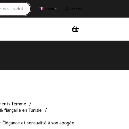
Vendeur
French
▼
ments femme
/
& fiançaille en Tunisie
/
: Élégance et sensualité à son apogée