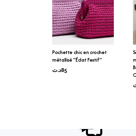
Pochette chic en crochet
S
métallisé “Éclat Festif”
m
B
د.ت
85
C
ت