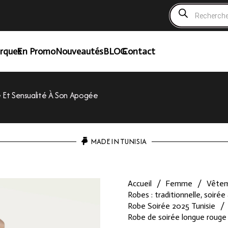
Recherche
de
produits
rques
En Promo
Nouveautés
BLOG
Contact
 Et Sensualité À Son Apogée
MADE IN TUNISIA
Accueil
/
Femme
/
Vête
Robes : traditionnelle, soirée 
Robe Soirée 2025 Tunisie
/
Robe de soirée longue rouge 