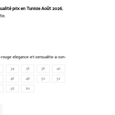
ualité prix en Tunisie Août 2026
,
te.
-rouge-elegance-et-sensualite-a-son-
34
36
38
40
46
48
50
52
58
60