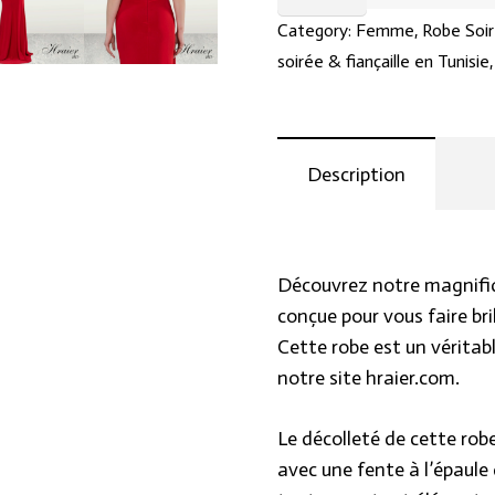
soirée
Category:
Femme
,
Robe Soir
longue
soirée & fiançaille en Tunisie
rouge
:
Élégance
Description
et
sensualité
à
son
Découvrez notre magnifiq
apogée
conçue pour vous faire br
quantity
Cette robe est un véritab
notre site hraier.com.
Le décolleté de cette rob
avec une fente à l’épaule