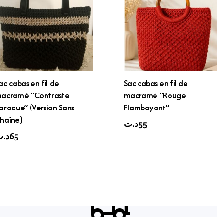
ac cabas en fil de
Sac cabas en fil de
acramé “Contraste
macramé “Rouge
aroque” (Version Sans
Flamboyant”
haîne)
د.ت
55
د.
65