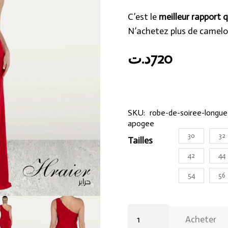
C’est le
meilleur rapport q
N’achetez plus de camelo
د.ت
720
SKU:
robe-de-soiree-longue
apogee
30
32
Tailles
42
44
54
56
Robe
Acheter
de