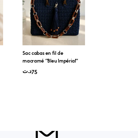
Sac cabas en fil de
macramé “Bleu Impérial”
د.ت
75