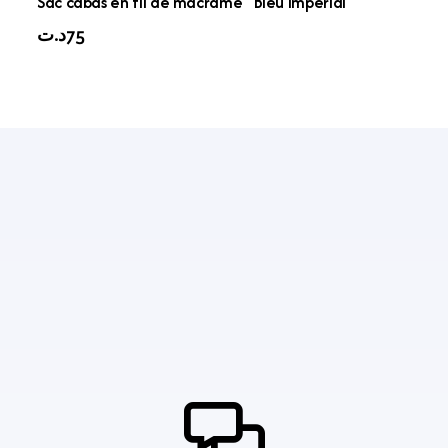
Sac cabas en fil de macramé “Bleu Impérial”
د.ت
75