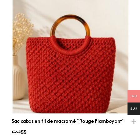
TND
EUR
Sac cabas en fil de macramé “Rouge Flamboyant”
د.ت
55