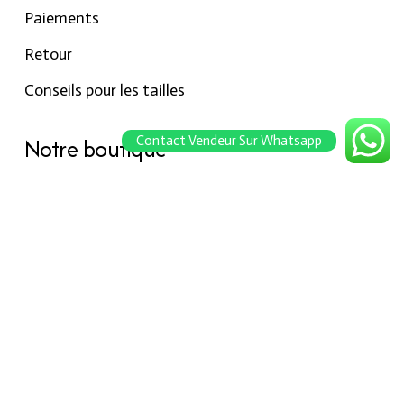
Paiements
Retour
Conseils pour les tailles
Notre boutique
Contact Vendeur Sur Whatsapp
À propos Hraier
Contact
Conditions d’utilisation
Contact
301, Immeuble belkahia, Bizerte
7000