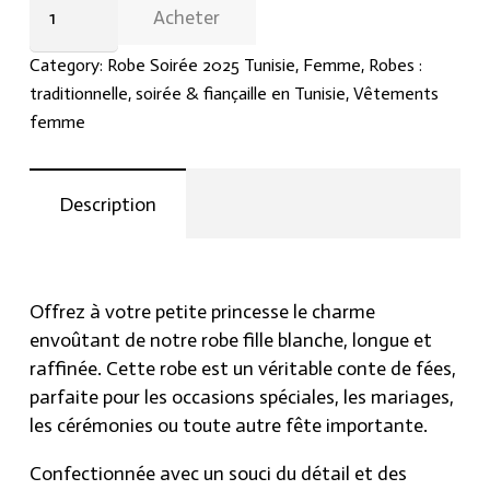
Acheter
Fille
Blanche
Category:
Robe Soirée 2025 Tunisie
,
Femme
,
Robes :
Longue
traditionnelle, soirée & fiançaille en Tunisie
,
Vêtements
:
femme
Le
Conte
de
Description
Fées
sur
Mesure
chez
Offrez à votre petite princesse le charme
Hraier
envoûtant de notre robe fille blanche, longue et
!
raffinée. Cette robe est un véritable conte de fées,
quantity
parfaite pour les occasions spéciales, les mariages,
les cérémonies ou toute autre fête importante.
Confectionnée avec un souci du détail et des