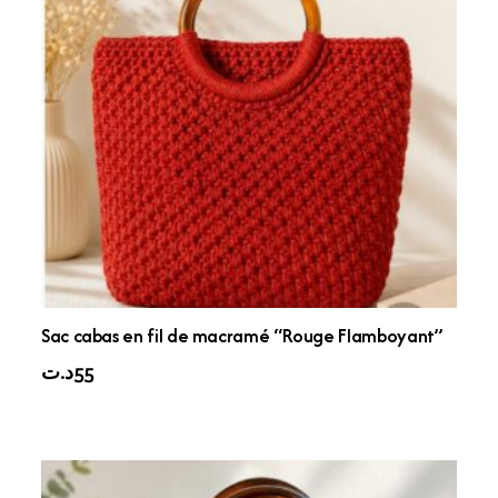
Sac cabas en fil de macramé “Rouge Flamboyant”
د.ت
55