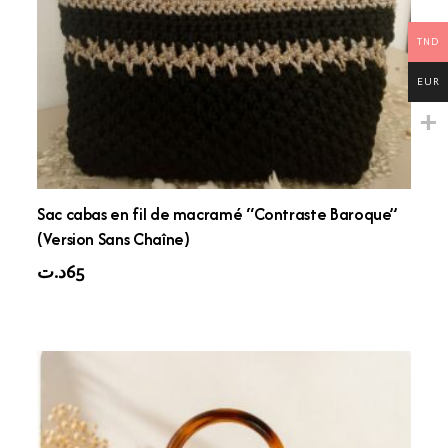
TND
EUR
Sac cabas en fil de macramé “Contraste Baroque”
(Version Sans Chaîne)
د.ت
65