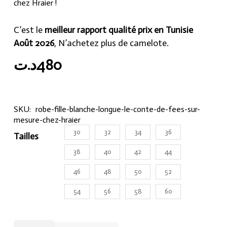
chez Hraier !
C’est le
meilleur rapport qualité prix en Tunisie
Août 2026
, N’achetez plus de camelote.
د.ت
480
SKU:
robe-fille-blanche-longue-le-conte-de-fees-sur-
mesure-chez-hraier
30
32
34
36
Tailles
38
40
42
44
46
48
50
52
54
56
58
60
Robe