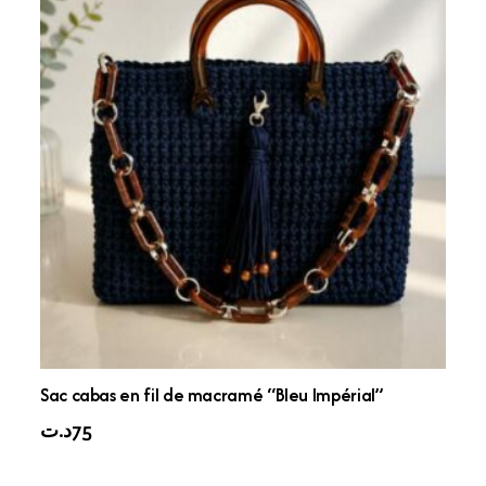
Sac cabas en fil de macramé “Bleu Impérial”
د.ت
75