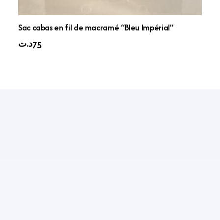
Sac cabas en fil de macramé “Bleu Impérial”
د.ت
75