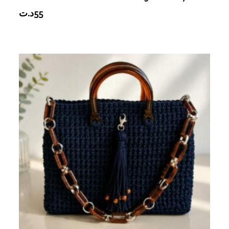
د.ت
55