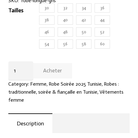
SKU:
robe-longue-gris
30
32
34
36
Tailles
38
40
42
44
46
48
50
52
54
56
58
60
Robe
Acheter
longue
échancrée
Category:
Femme
,
Robe Soirée 2025 Tunisie
,
Robes :
à
traditionnelle, soirée & fiançaille en Tunisie
,
Vêtements
fines
femme
bretelles
brodées
de
Description
sequins
gris