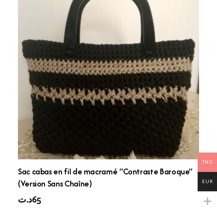
TND
Sac cabas en fil de macramé “Contraste Baroque”
(Version Sans Chaîne)
EUR
د.ت
65