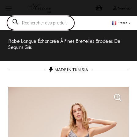
Vendeur
Recherche
de
French
▼
produits
Robe Longue Échancrée À Fines Bretelles Brodées De
Sequins Gris
MADE IN TUNISIA