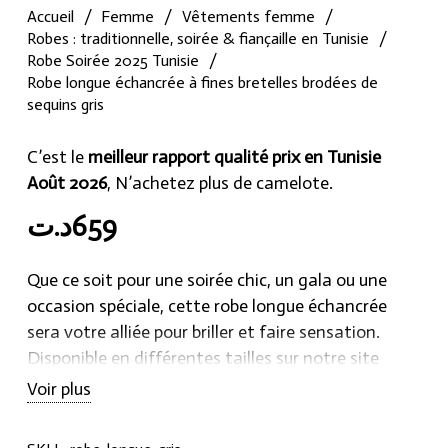
Accueil
/
Femme
/
Vêtements femme
/
Robes : traditionnelle, soirée & fiançaille en Tunisie
/
Robe Soirée 2025 Tunisie
/
Robe longue échancrée à fines bretelles brodées de
sequins gris
C’est le
meilleur rapport qualité prix en Tunisie
Août 2026
, N’achetez plus de camelote.
د.ت
659
Que ce soit pour une soirée chic, un gala ou une
occasion spéciale, cette robe longue échancrée
sera votre alliée pour briller et faire sensation.
Disponible en différentes tailles sur notre site
Hraier.com, ne manquez pas l’opportunité de vous
Voir plus
procurer cette robe exclusive qui fera de vous la
star de la soirée.