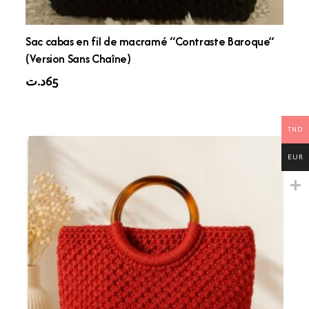
Sac cabas en fil de macramé “Contraste Baroque”
(Version Sans Chaîne)
د.ت
65
TND
EUR