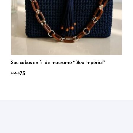
Sac cabas en fil de macramé “Bleu Impérial”
د.ت
75