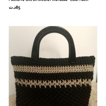
د.ت
85