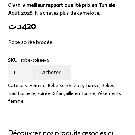
C’est le
meilleur rapport qualité prix en Tunisie
Août 2026
, N’achetez plus de camelote.
د.ت
420
Robe soirée brodée
SKU:
robe-soiree-6
Robe
Acheter
soirée
quantity
Category:
Femme
,
Robe Soirée 2025 Tunisie
,
Robes :
traditionnelle, soirée & fiançaille en Tunisie
,
Vêtements
femme
Découvrez nos produits associés au