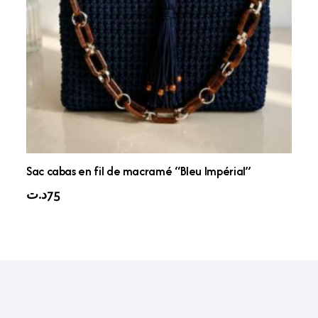
Sac cabas en fil de macramé “Bleu Impérial”
د.ت
75