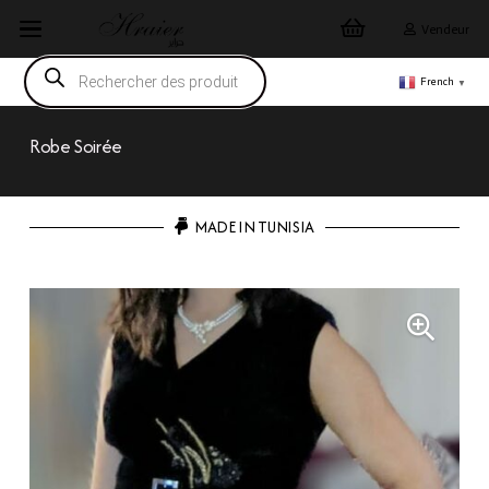
Vendeur
Recherche
de
French
▼
produits
Robe Soirée
MADE IN TUNISIA