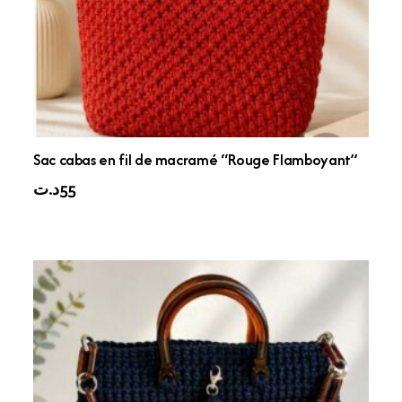
Sac cabas en fil de macramé “Rouge Flamboyant”
د.ت
55