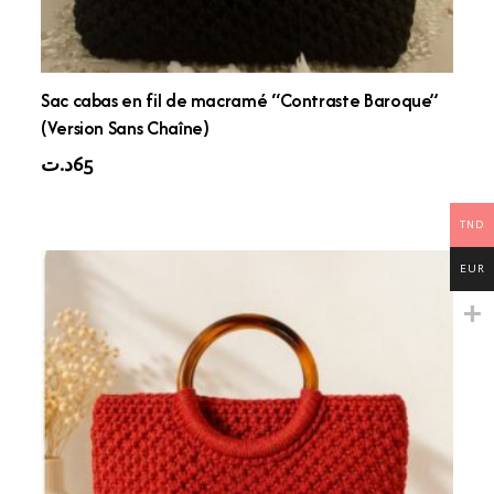
Sac cabas en fil de macramé “Contraste Baroque”
(Version Sans Chaîne)
د.ت
65
TND
EUR