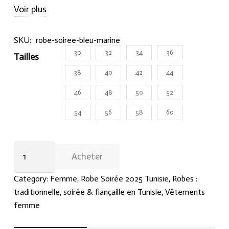
Hraier.com et soyez l’éblouissement de la soirée !
Voir plus
SKU:
robe-soiree-bleu-marine
30
32
34
36
Tailles
38
40
42
44
46
48
50
52
54
56
58
60
Robe
Acheter
de
soirée
Category:
Femme
,
Robe Soirée 2025 Tunisie
,
Robes :
bleu
traditionnelle, soirée & fiançaille en Tunisie
,
Vêtements
marine
femme
à
bretelles