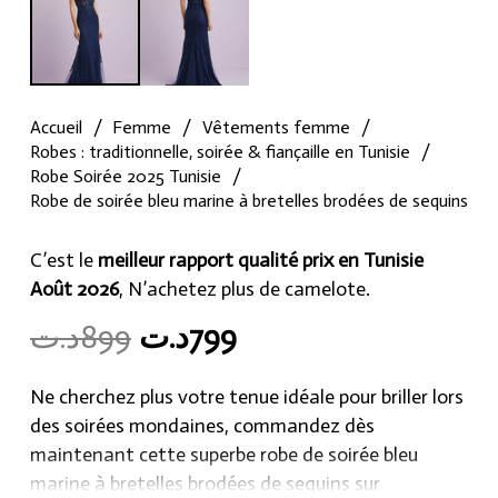
Accueil
/
Femme
/
Vêtements femme
/
Robes : traditionnelle, soirée & fiançaille en Tunisie
/
Robe Soirée 2025 Tunisie
/
Robe de soirée bleu marine à bretelles brodées de sequins
C’est le
meilleur rapport qualité prix en Tunisie
Août 2026
, N’achetez plus de camelote.
Original
Current
د.ت
899
د.ت
799
price
price
was:
is:
Ne cherchez plus votre tenue idéale pour briller lors
799د.ت.
899د.ت.
des soirées mondaines, commandez dès
maintenant cette superbe robe de soirée bleu
marine à bretelles brodées de sequins sur