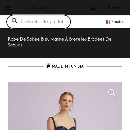
Vendeur
Recherche
de
French
▼
produits
Robe De Soirée Bleu Marine À Bretelles Brodées De
Sequins
MADE IN TUNISIA