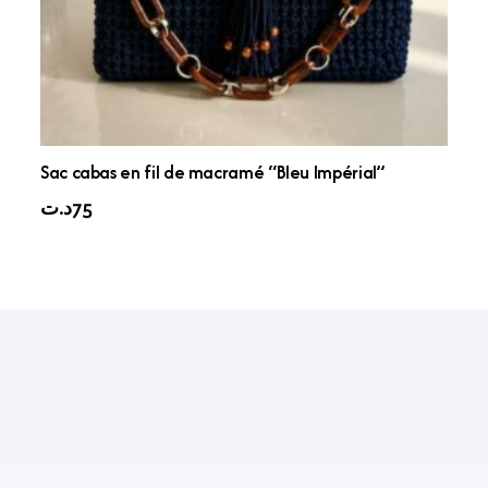
Sac cabas en fil de macramé “Bleu Impérial”
د.ت
75