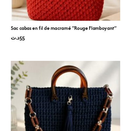
Sac cabas en fil de macramé “Rouge Flamboyant”
د.ت
55