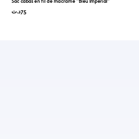
Sac cabas en fil de macramé “Bleu Impérial”
د.ت
75