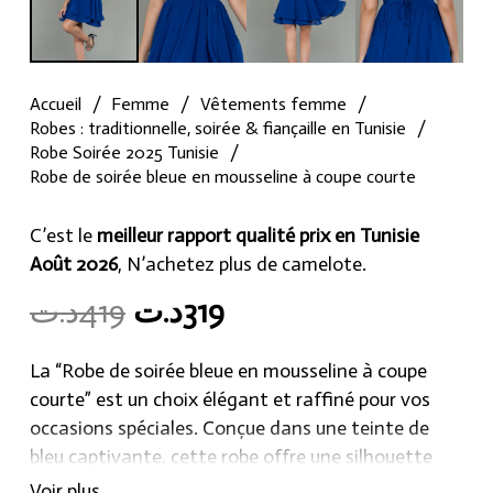
Accueil
/
Femme
/
Vêtements femme
/
Robes : traditionnelle, soirée & fiançaille en Tunisie
/
Robe Soirée 2025 Tunisie
/
Robe de soirée bleue en mousseline à coupe courte
C’est le
meilleur rapport qualité prix en Tunisie
Août 2026
, N’achetez plus de camelote.
Original
Current
د.ت
419
د.ت
319
price
price
was:
is:
La “Robe de soirée bleue en mousseline à coupe
319د.ت.
419د.ت.
courte” est un choix élégant et raffiné pour vos
occasions spéciales. Conçue dans une teinte de
bleu captivante, cette robe offre une silhouette
courte et flatteuse en mousseline de haute
Voir plus