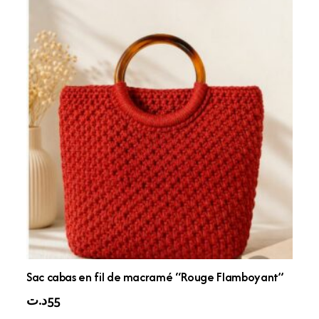
Sac cabas en fil de macramé “Rouge Flamboyant”
د.ت
55