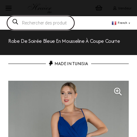
Vendeur
Recherche
de
French
▼
produits
Robe De Soirée Bleue En Mousseline À Coupe Courte
MADE IN TUNISIA