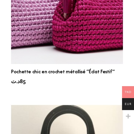
Pochette chic en crochet métallisé “Éclat Festif”
د.ت
85
TND
EUR