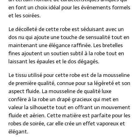
sécurisée. Faites-vous plaisir avec cette robe
en font un choix idéal pour les événements formels
élégante et simpliste qui fera de vous le centre
et les soirées.
d’attention lors de vos événements spéciaux.
Le décolleté de cette robe est séduisant avec un
dos nu qui ajoute une touche de sensualité tout en
maintenant une élégance raffinée. Les bretelles
fines ajoutent un soutien subtil à la robe tout en
laissant les épaules et le dos dégagés.
Le tissu utilisé pour cette robe est de la mousseline
de première qualité, connue pour sa légèreté et son
aspect fluide. La mousseline de qualité luxe
confère à la robe un drapé gracieux qui met en
valeur la silhouette tout en offrant un mouvement
fluide et aérien. Cette matière est parfaite pour les
robes de soirée, car elle crée un effet vaporeux et
élégant.