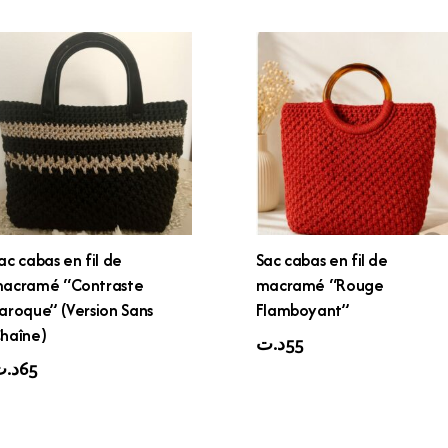
ac cabas en fil de
Sac cabas en fil de
acramé “Contraste
macramé “Rouge
aroque” (Version Sans
Flamboyant”
haîne)
د.ت
55
د.
65