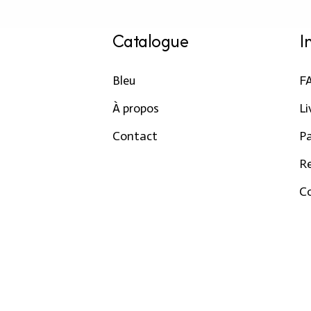
Catalogue
I
Bleu
F
À propos
Li
Contact
P
R
Co