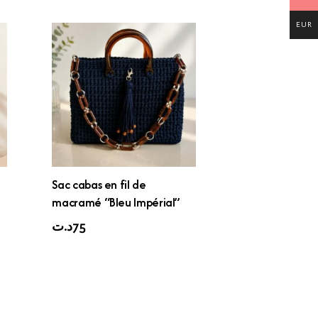
EUR
Sac cabas en fil de
macramé “Bleu Impérial”
د.ت
75