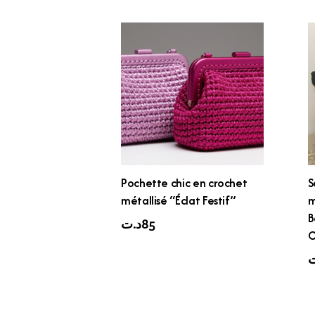
Pochette chic en crochet
S
métallisé “Éclat Festif”
m
B
د.ت
85
C
ت