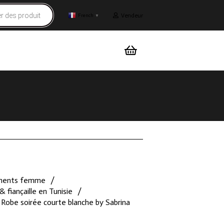
Vendeur
French
▼
ments femme
/
& fiançaille en Tunisie
/
Robe soirée courte blanche by Sabrina