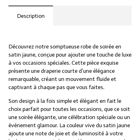
et votre charme naturel.
une
élégante
Description
N’omettez pas l’occasion de posséder cette
draperie
création exclusive. Vous pouvez dès à présent
courte.
commander cette robe sur notre site Hraier.com,
quantity
où la beauté intemporelle se marie à la modernité
Découvrez notre somptueuse robe de soirée en
du shopping en ligne. Intégrez une touche de
satin jaune, conçue pour ajouter une touche de luxe
sophistication à votre dressing avec notre robe de
à vos occasions spéciales. Cette pièce exquise
soirée en satin jaune, car vous méritez simplement
présente une draperie courte d’une élégance
le meilleur.
remarquable, créant un mouvement fluide et
captivant à chaque pas que vous faites.
Son design à la fois simple et élégant en fait le
choix parfait pour toutes les occasions, que ce soit
une soirée élégante, une célébration spéciale ou un
événement glamour. La couleur vive du satin jaune
ajoute une note de joie et de luminosité à votre