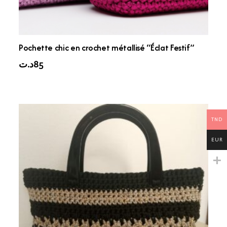
Pochette chic en crochet métallisé “Éclat Festif”
د.ت
85
TND
EUR