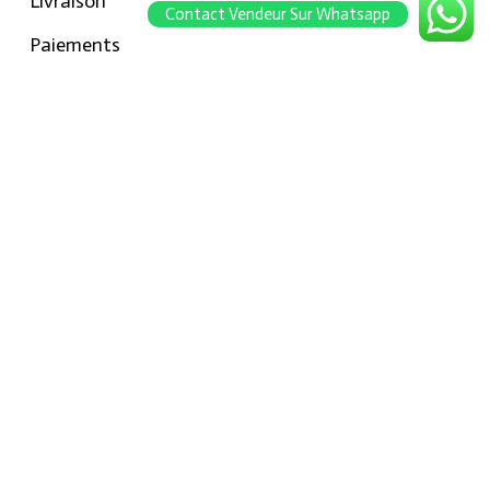
Livraison
Contact Vendeur Sur Whatsapp
Paiements
Retour
Conseils pour les tailles
Notre boutique
À propos Hraier
Contact
Conditions d’utilisation
Contact
301, Immeuble belkahia, Bizerte