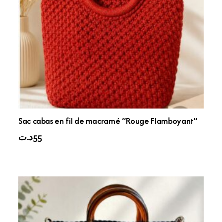
Sac cabas en fil de macramé “Rouge Flamboyant”
د.ت
55