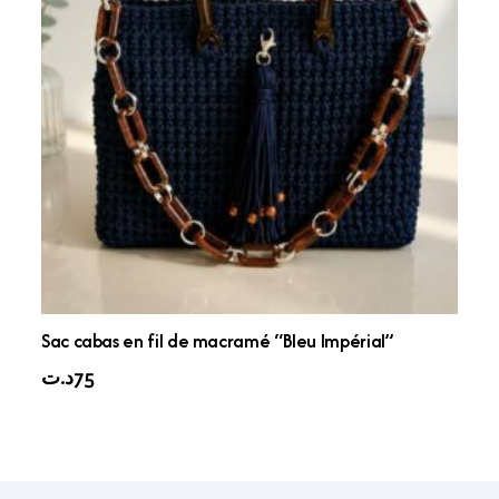
Sac cabas en fil de macramé “Bleu Impérial”
د.ت
75