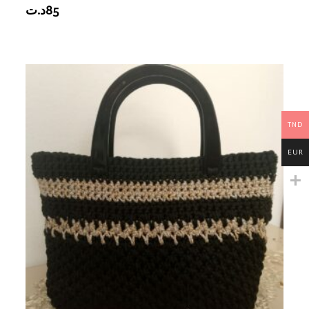
د.ت
85
TND
EUR