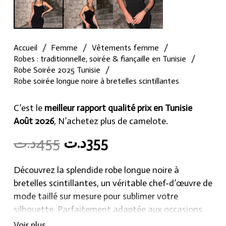
Accueil
/
Femme
/
Vêtements femme
/
Robes : traditionnelle, soirée & fiançaille en Tunisie
/
Robe Soirée 2025 Tunisie
/
Robe soirée longue noire à bretelles scintillantes
C’est le
meilleur rapport qualité prix en Tunisie
Août 2026
, N’achetez plus de camelote.
Original
Current
د.ت
455
د.ت
355
price
price
was:
is:
Découvrez la splendide robe longue noire à
355د.ت.
455د.ت.
bretelles scintillantes, un véritable chef-d’œuvre de
mode taillé sur mesure pour sublimer votre
silhouette. Parfaitement adaptée aux occasions
spéciales, soirées et événements formels, cette
Voir plus