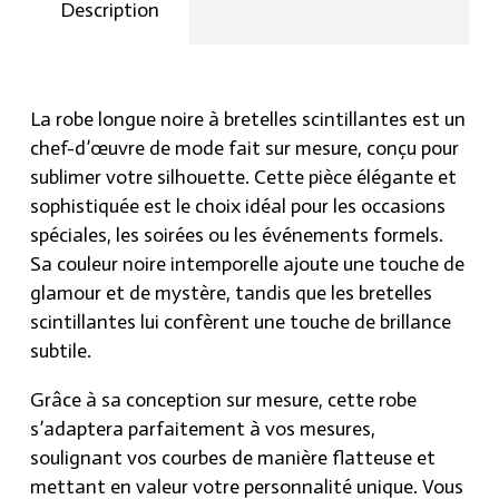
quantity
Description
Ne tardez plus ! Commandez dès aujourd’hui sur
Hraier.com pour obtenir cette pièce sensationnelle
qui illuminera chacun de vos pas. Préparez-vous à
captiver tous les regards avec cette robe longue
La robe longue noire à bretelles scintillantes est un
noire aux bretelles scintillantes, et soyez prête à
chef-d’œuvre de mode fait sur mesure, conçu pour
briller de mille feux à chaque occasion.
sublimer votre silhouette. Cette pièce élégante et
sophistiquée est le choix idéal pour les occasions
spéciales, les soirées ou les événements formels.
Sa couleur noire intemporelle ajoute une touche de
glamour et de mystère, tandis que les bretelles
scintillantes lui confèrent une touche de brillance
subtile.
Grâce à sa conception sur mesure, cette robe
s’adaptera parfaitement à vos mesures,
soulignant vos courbes de manière flatteuse et
mettant en valeur votre personnalité unique. Vous