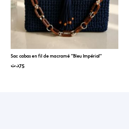
Sac cabas en fil de macramé “Bleu Impérial”
د.ت
75