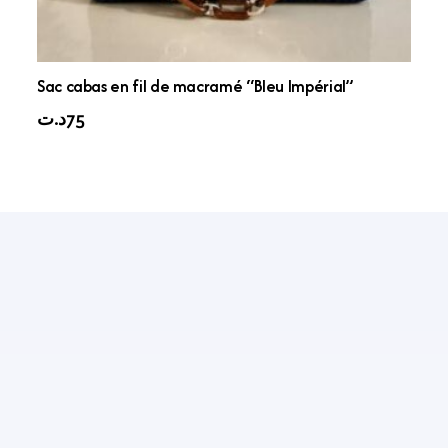
Sac cabas en fil de macramé “Bleu Impérial”
د.ت
75