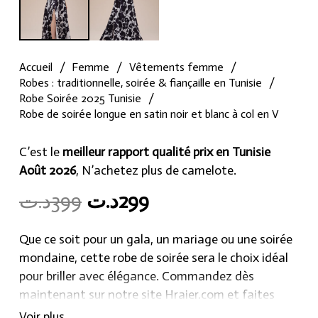
Accueil
/
Femme
/
Vêtements femme
/
Robes : traditionnelle, soirée & fiançaille en Tunisie
/
Robe Soirée 2025 Tunisie
/
Robe de soirée longue en satin noir et blanc à col en V
C’est le
meilleur rapport qualité prix en Tunisie
Août 2026
, N’achetez plus de camelote.
Original
Current
د.ت
399
د.ت
299
price
price
was:
is:
Que ce soit pour un gala, un mariage ou une soirée
299د.ت.
399د.ت.
mondaine, cette robe de soirée sera le choix idéal
pour briller avec élégance. Commandez dès
maintenant sur notre site Hraier.com et faites
sensation lors de votre prochain événement.
Voir plus