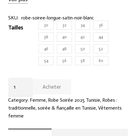
SKU:
robe-soiree-longue-satin-noir-blanc
30
32
34
36
Tailles
38
40
42
44
46
48
50
52
54
56
58
60
Robe
Acheter
de
soirée
Category:
Femme
,
Robe Soirée 2025 Tunisie
,
Robes :
longue
traditionnelle, soirée & fiançaille en Tunisie
,
Vêtements
en
femme
satin
noir