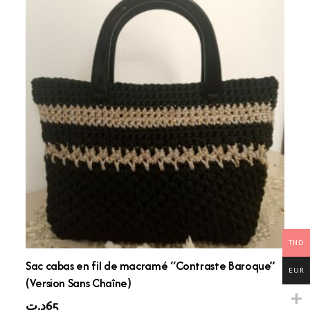
TND
Sac cabas en fil de macramé “Contraste Baroque”
EUR
(Version Sans Chaîne)
د.ت
65