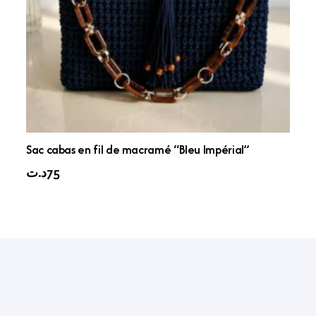
Sac cabas en fil de macramé “Bleu Impérial”
د.ت
75