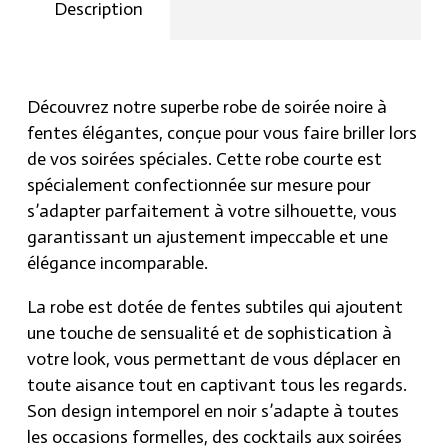
Description
et devenez la reine de la nuit ! Soyez l’éclat de vos
soirées spéciales avec notre superbe robe de soirée
noire à fentes. Commandez maintenant sur
Hraier.com !
Découvrez notre superbe robe de soirée noire à
fentes élégantes, conçue pour vous faire briller lors
de vos soirées spéciales. Cette robe courte est
spécialement confectionnée sur mesure pour
s’adapter parfaitement à votre silhouette, vous
garantissant un ajustement impeccable et une
élégance incomparable.
La robe est dotée de fentes subtiles qui ajoutent
une touche de sensualité et de sophistication à
votre look, vous permettant de vous déplacer en
toute aisance tout en captivant tous les regards.
Son design intemporel en noir s’adapte à toutes
les occasions formelles, des cocktails aux soirées