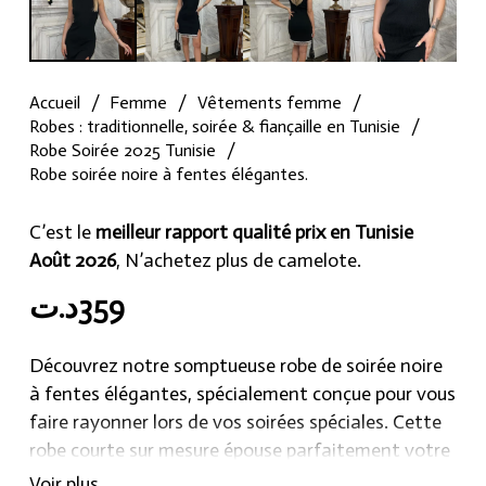
Accueil
/
Femme
/
Vêtements femme
/
Robes : traditionnelle, soirée & fiançaille en Tunisie
/
Robe Soirée 2025 Tunisie
/
Robe soirée noire à fentes élégantes.
C’est le
meilleur rapport qualité prix en Tunisie
Août 2026
, N’achetez plus de camelote.
د.ت
359
Découvrez notre somptueuse robe de soirée noire
à fentes élégantes, spécialement conçue pour vous
faire rayonner lors de vos soirées spéciales. Cette
robe courte sur mesure épouse parfaitement votre
silhouette, assurant un ajustement impeccable et
Voir plus