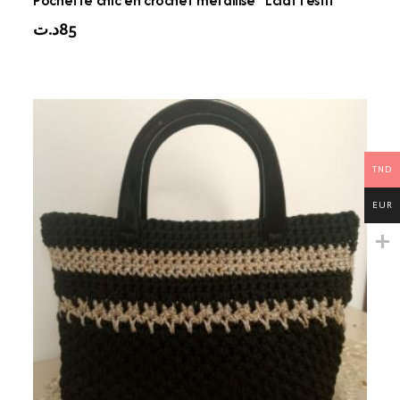
د.ت
85
TND
EUR