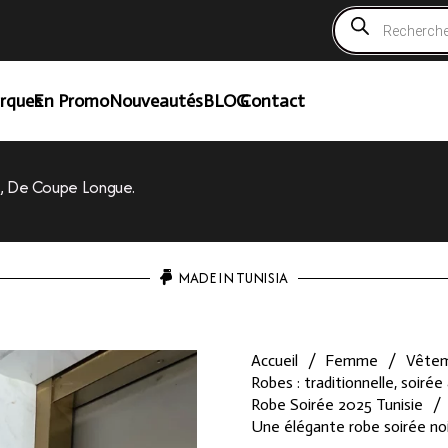
Recherche
de
produits
rques
En Promo
Nouveautés
BLOG
Contact
e, De Coupe Longue.
MADE IN TUNISIA
Accueil
/
Femme
/
Vête
Robes : traditionnelle, soirée 
Robe Soirée 2025 Tunisie
/
Une élégante robe soirée noi