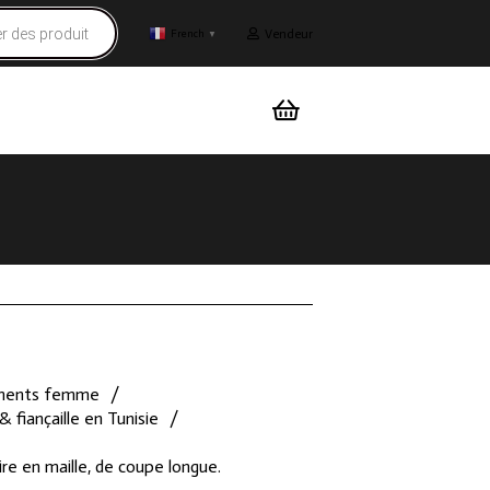
Vendeur
French
▼
ments femme
/
& fiançaille en Tunisie
/
re en maille, de coupe longue.