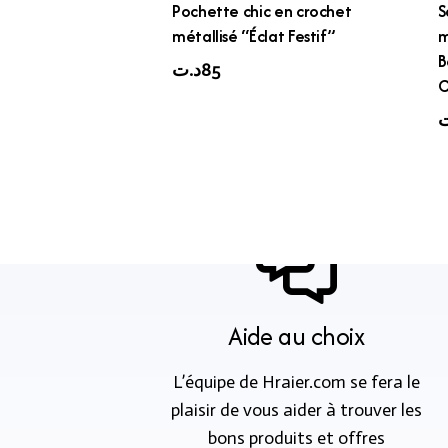
Pochette chic en crochet
S
métallisé “Éclat Festif”
m
B
د.ت
85
C
ت
Aide au choix
L’équipe de Hraier.com se fera le
plaisir de vous aider à trouver les
bons produits et offres