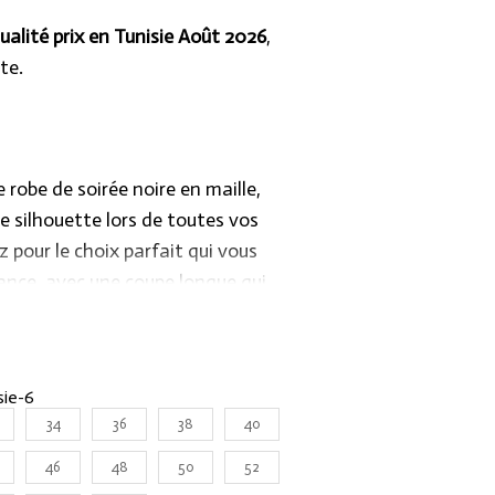
ualité prix en Tunisie Août 2026
,
te.
robe de soirée noire en maille,
e silhouette lors de toutes vos
 pour le choix parfait qui vous
ance, avec une coupe longue qui
eur de manière sophistiquée.
ttons votre satisfaction au cœur de
sie-6
 pourquoi nous vous offrons la
34
36
38
40
ser cette magnifique robe selon vos
n ajustement parfait. Commandez dès
46
48
50
52