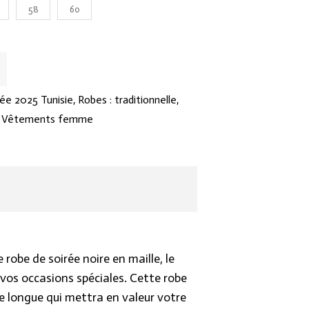
n exceptionnelle directement en
58
60
ment formel, un gala ou une soirée
 noire saura faire resplendir votre
er de confiance. Ne laissez pas passer
ée 2025 Tunisie
,
Robes : traditionnelle,
 magnifique et rayonnante.
,
Vêtements femme
-vous sur Hraier.com pour commander
 de soirée noire en maille, et laissez-
stication et son charme. Faites-vous
nsable centre d’attention lors de vos
éciaux.
robe de soirée noire en maille, le
 vos occasions spéciales. Cette robe
e longue qui mettra en valeur votre