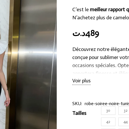
C’est le
meilleur rapport q
N’achetez plus de camelo
د.ت
489
Découvrez notre élégante 
conçue pour sublimer votr
occasions spéciales. Optez
apportera finesse et élég
Voir plus
saura vous mettre en val
Chez Hraier.com, nous me
SKU:
robe-soiree-noire-tuni
nos préoccupations. C’est
30
32
Tailles
possibilité de personnali
mesures uniques, pour u
42
44