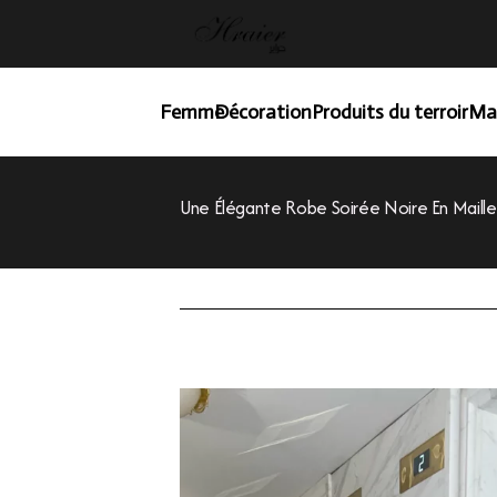
Femme
Décoration
Produits du terroir
Ma
Une Élégante Robe Soirée Noire En Maill