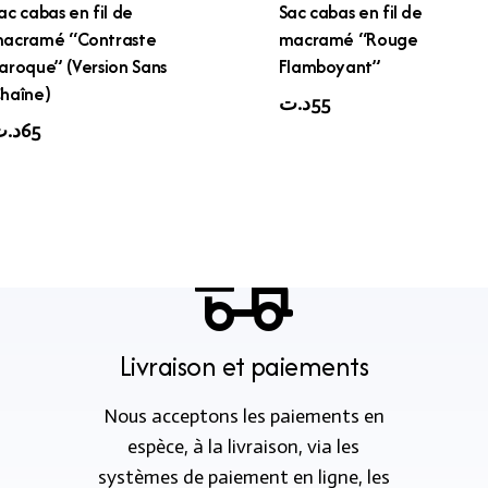
ac cabas en fil de
Sac cabas en fil de
acramé “Contraste
macramé “Rouge
aroque” (Version Sans
Flamboyant”
haîne)
د.ت
55
د.
65
Livraison et paiements
Nous acceptons les paiements en
espèce, à la livraison, via les
systèmes de paiement en ligne, les