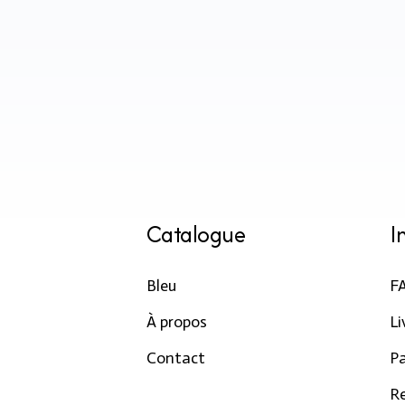
Catalogue
I
Bleu
F
À propos
Li
Contact
P
R