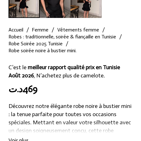
Accueil
/
Femme
/
Vêtements femme
/
Robes : traditionnelle, soirée & fiançaille en Tunisie
/
Robe Soirée 2025 Tunisie
/
Robe soirée noire à bustier mini.
C’est le
meilleur rapport qualité prix en Tunisie
Août 2026
, N’achetez plus de camelote.
د.ت
469
Découvrez notre élégante robe noire à bustier mini
: la tenue parfaite pour toutes vos occasions
spéciales. Mettant en valeur votre silhouette avec
un design soigneusement conçu, cette robe
flatteuse et féminine est agrémentée d’une
Voir plus