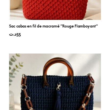
Sac cabas en fil de macramé “Rouge Flamboyant”
د.ت
55