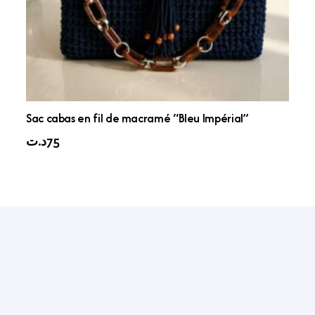
Sac cabas en fil de macramé “Bleu Impérial”
د.ت
75