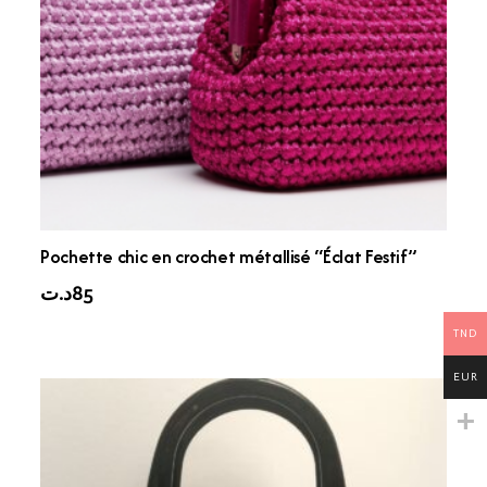
Pochette chic en crochet métallisé “Éclat Festif”
د.ت
85
TND
EUR