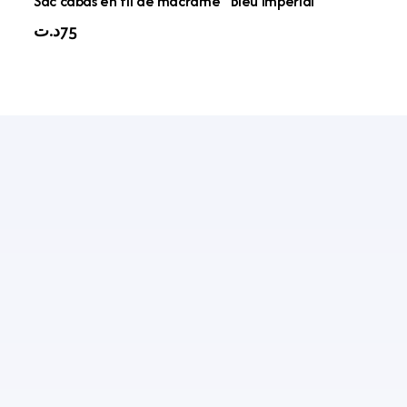
Sac cabas en fil de macramé “Bleu Impérial”
د.ت
75