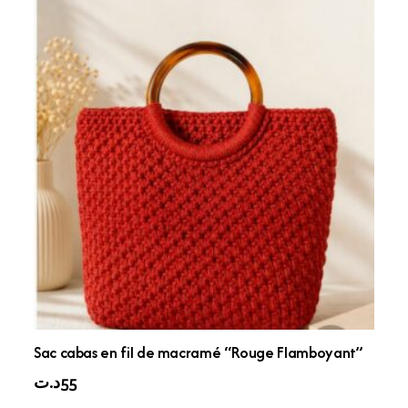
Sac cabas en fil de macramé “Rouge Flamboyant”
د.ت
55