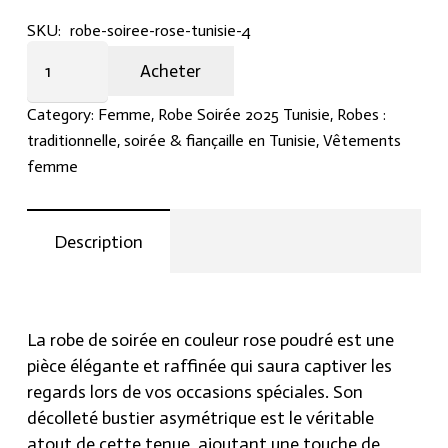
tout en restant sophistiquée, idéale pour les
SKU:
robe-soiree-rose-tunisie-4
événements spéciaux et les occasions formelles.
Charmante
Découvrez dès aujourd’hui cette robe de soirée
Acheter
Robe
élégante et intemporelle, disponible exclusivement
en
Category:
Femme
,
Robe Soirée 2025 Tunisie
,
Robes :
sur Hraier.com.
couleur
traditionnelle, soirée & fiançaille en Tunisie
,
Vêtements
rose
femme
poudré.
quantity
Description
La robe de soirée en couleur rose poudré est une
pièce élégante et raffinée qui saura captiver les
regards lors de vos occasions spéciales. Son
décolleté bustier asymétrique est le véritable
atout de cette tenue, ajoutant une touche de