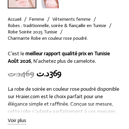
Accueil
/
Femme
/
Vêtements femme
/
Robes : traditionnelle, soirée & fiançaille en Tunisie
/
Robe Soirée 2025 Tunisie
/
Charmante Robe en couleur rose poudré.
C’est le
meilleur rapport qualité prix en Tunisie
Août 2026
, N’achetez plus de camelote.
Original
Current
د.ت
469
د.ت
369
price
price
was:
is:
La robe de soirée en couleur rose poudré disponible
369د.ت.
469د.ت.
sur Hraier.com est le choix parfait pour une
élégance simple et raffinée. Conçue sur mesure,
cette robe s’adapte parfaitement à vos mesures,
garantissant un ajustement impeccable. La teinte
Voir plus
rose poudré ajoute une touche subtile de couleur