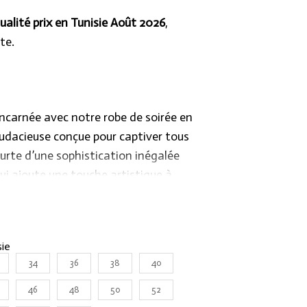
ualité prix en Tunisie Août 2026
,
te.
ncarnée avec notre robe de soirée en
audacieuse conçue pour captiver tous
ourte d’une sophistication inégalée
qui ajoute une touche artistique à
 habilement avec l’asymétrie, mise en
ique, créant ainsi un look moderne et
sie
34
36
38
40
robe est minutieusement pensé pour
lhouette de manière flatteuse et
46
48
50
52