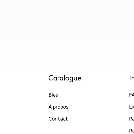
Catalogue
I
Bleu
F
À propos
Li
Contact
P
R