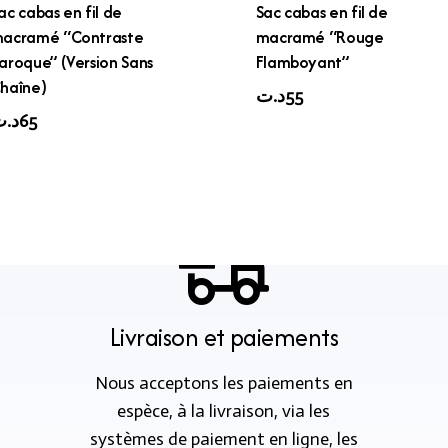
ac cabas en fil de
Sac cabas en fil de
acramé “Contraste
macramé “Rouge
aroque” (Version Sans
Flamboyant”
haîne)
د.ت
55
د.
65
Livraison et paiements
Nous acceptons les paiements en
espèce, à la livraison, via les
systèmes de paiement en ligne, les