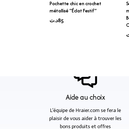
Pochette chic en crochet
S
métallisé “Éclat Festif”
m
B
د.ت
85
C
ت
Aide au choix
L’équipe de Hraier.com se fera le
plaisir de vous aider à trouver les
bons produits et offres