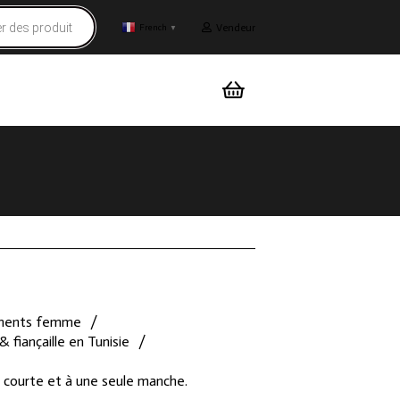
Vendeur
French
▼
ments femme
/
& fiançaille en Tunisie
/
, courte et à une seule manche.