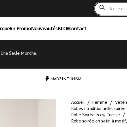
Recherche
de
produits
rques
En Promo
Nouveautés
BLOG
Contact
À Une Seule Manche.
MADE IN TUNISIA
Accueil
/
Femme
/
Vête
Robes : traditionnelle, soirée 
Robe Soirée 2025 Tunisie
/
Robe soirée en satin à motif