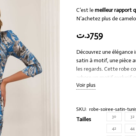
C’est le
meilleur rapport q
N’achetez plus de camelo
د.ت
759
Découvrez une élégance i
satin à motif, une pièce 
les regards. Cette robe c
arbore un motif exclusif 
Voir plus
votre tenue. La robe joue
valeur par une manche un
raffiné.
SKU:
robe-soiree-satin-tuni
30
32
Tailles
Chaque aspect de cette 
mettre en avant votre si
42
44