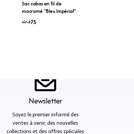
Sac cabas en fil de
macramé “Bleu Impérial”
د.ت
75
Newsletter
Soyez le premier informé des
ventes à venir, des nouvelles
collections et des offres spéciales