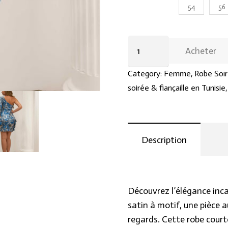
confortable, c’est pourquo
54
56
Notre engagement envers
parfait qui rehaussera vo
Robe
Acheter
soirée
Que ce soit pour une soi
en
ou une occasion spéciale,
Category:
Femme
,
Robe Soir
satin
vous métamorphosera en re
soirée & fiançaille en Tunisie
à
en acquérant ce chef-d’œu
motif,
Hraier.com, où style et so
courte
une expérience de shoppin
Description
et
à
une
seule
Découvrez l’élégance inca
manche.
satin à motif, une pièce 
quantity
regards. Cette robe court