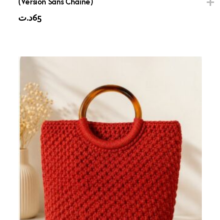
(Version Sans Chaîne)
د.ت
65