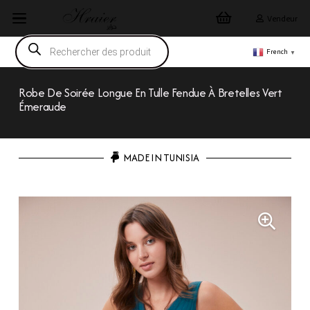
Vendeur
Recherche
de
French
▼
produits
Robe De Soirée Longue En Tulle Fendue À Bretelles Vert
Émeraude
MADE IN TUNISIA