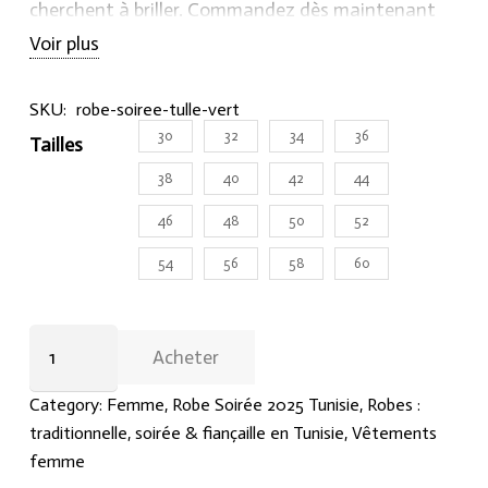
cherchent à briller. Commandez dès maintenant
sur Hraier.com et préparez-vous à éblouir tous les
Voir plus
invités avec cette robe de soirée en tulle vert
émeraude à la fois moderne et intemporelle.
SKU:
robe-soiree-tulle-vert
30
32
34
36
Tailles
38
40
42
44
46
48
50
52
54
56
58
60
Robe
Acheter
de
soirée
Category:
Femme
,
Robe Soirée 2025 Tunisie
,
Robes :
longue
traditionnelle, soirée & fiançaille en Tunisie
,
Vêtements
en
femme
tulle