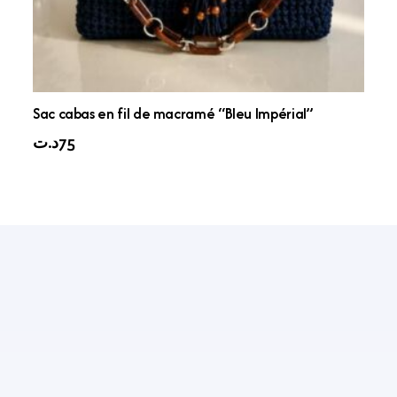
Sac cabas en fil de macramé “Bleu Impérial”
د.ت
75