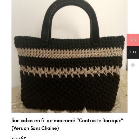
TND
EUR
Sac cabas en fil de macramé “Contraste Baroque”
(Version Sans Chaîne)
د.ت
65