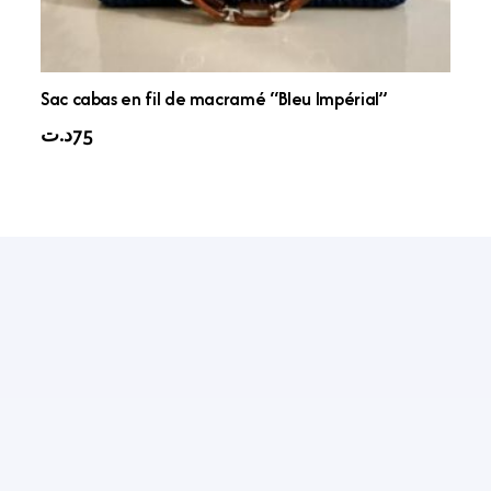
Sac cabas en fil de macramé “Bleu Impérial”
د.ت
75