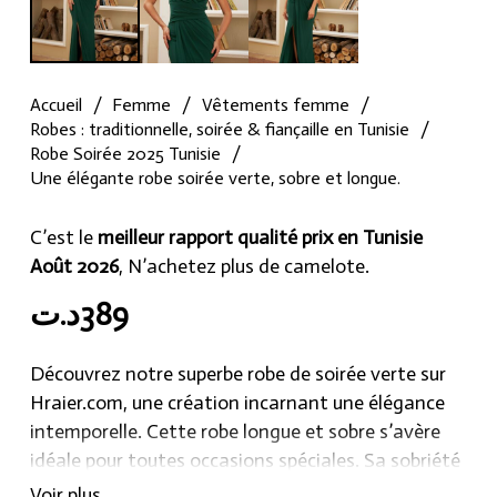
Accueil
/
Femme
/
Vêtements femme
/
Robes : traditionnelle, soirée & fiançaille en Tunisie
/
Robe Soirée 2025 Tunisie
/
Une élégante robe soirée verte, sobre et longue.
C’est le
meilleur rapport qualité prix en Tunisie
Août 2026
, N’achetez plus de camelote.
د.ت
389
Découvrez notre superbe robe de soirée verte sur
Hraier.com, une création incarnant une élégance
intemporelle. Cette robe longue et sobre s’avère
idéale pour toutes occasions spéciales. Sa sobriété
raffinée en fait une pièce versatile qui vous
Voir plus