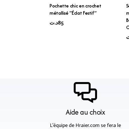
Pochette chic en crochet
S
métallisé “Éclat Festif”
m
B
د.ت
85
C
ت
Aide au choix
L’équipe de Hraier.com se fera le