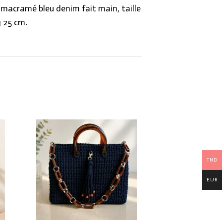
 macramé bleu denim fait main, taille
 25 cm.
TND
EUR