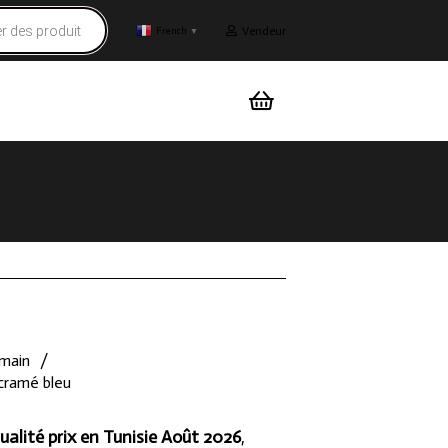
Vendeur
French
▼
 main
/
cramé bleu
ualité prix en Tunisie Août 2026
,