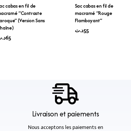
ac cabas en fil de
Sac cabas en fil de
acramé “Contraste
macramé “Rouge
aroque” (Version Sans
Flamboyant”
haîne)
د.ت
55
د.
65
Livraison et paiements
Nous acceptons les paiements en