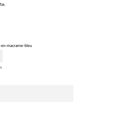
te.
t-en-macrame-bleu
n