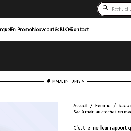
Recherche
de
produits
rques
En Promo
Nouveautés
BLOG
Contact
MADE IN TUNISIA
Accueil
/
Femme
/
Sac à
Sac à main au crochet en ma
C’est le
meilleur rapport q