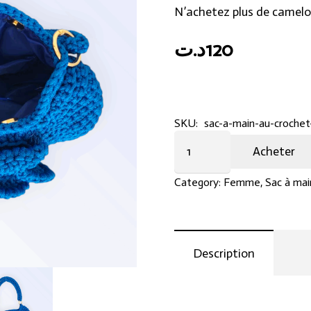
N’achetez plus de camelo
د.ت
120
SKU:
sac-a-main-au-croche
Sac
Acheter
à
main
Category:
Femme
,
Sac à mai
au
crochet
en
Description
macramé
bleu
quantity