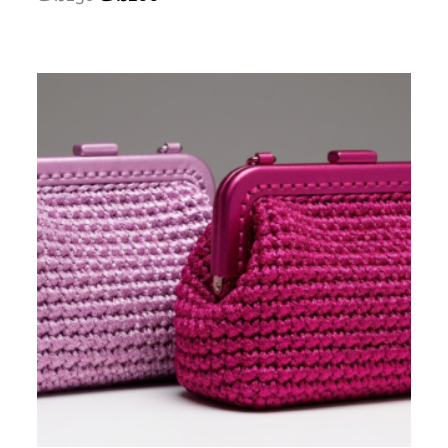
price
price
was:
is:
200د.ت.
250د.ت.