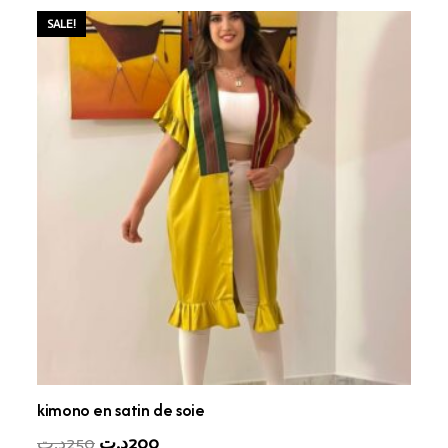
SALE!
kimono en satin de soie
Original
Current
د.ت
250
د.ت
200