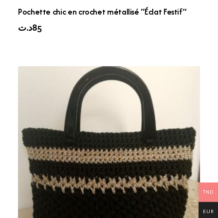
Pochette chic en crochet métallisé “Éclat Festif”
د.ت
85
TND
EUR