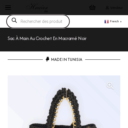
Vendeur
Recherche
de
French
▼
produits
Sac À Main Au Crochet En Macramé Noir
MADE IN TUNISIA