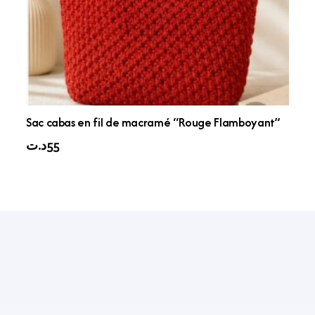
Sac cabas en fil de macramé “Rouge Flamboyant”
د.ت
55