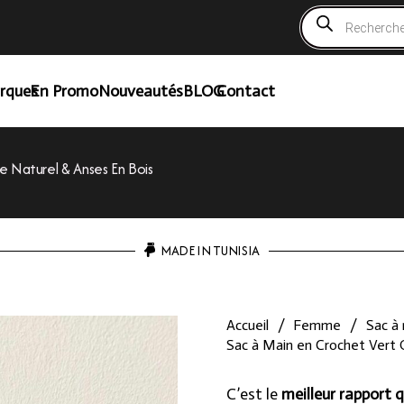
Recherche
de
produits
rques
En Promo
Nouveautés
BLOG
Contact
e Naturel & Anses En Bois
MADE IN TUNISIA
Accueil
/
Femme
/
Sac à
Sac à Main en Crochet Vert 
C’est le
meilleur rapport q