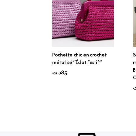
Pochette chic en crochet
S
métallisé “Éclat Festif”
m
B
د.ت
85
C
ت