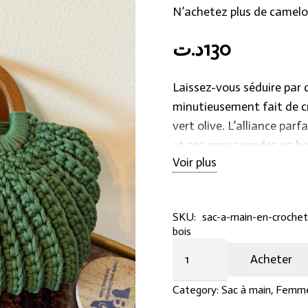
N’achetez plus de camelo
د.ت
130
Laissez-vous séduire par 
minutieusement fait de cr
vert olive. L’alliance parf
et ses anses rondes en boi
Voir plus
fois authentique, chic et
apporter une touche de so
tenues.
SKU:
sac-a-main-en-crochet
bois
Sac
Acheter
à
Main
Category:
Sac à main
,
Femm
en