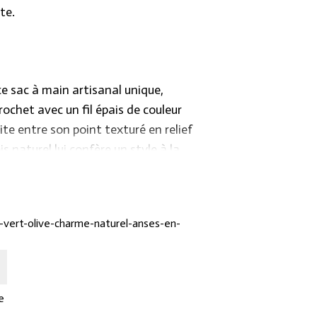
te.
ce sac à main artisanal unique,
ochet avec un fil épais de couleur
aite entre son point texturé en relief
s naturel lui confère un style à la
 moderne. Un accessoire idéal pour
phistication naturelle à toutes vos
-vert-olive-charme-naturel-anses-en-
e