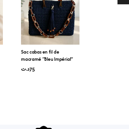
Sac cabas en fil de
macramé “Bleu Impérial”
د.ت
75