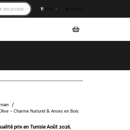
Vendeur
French
▼
 main
/
Olive – Charme Naturel & Anses en Bois
ualité prix en Tunisie Août 2026
,