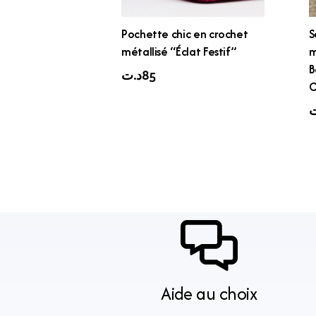
Pochette chic en crochet
S
métallisé “Éclat Festif”
m
B
د.ت
85
C
ت
Aide au choix