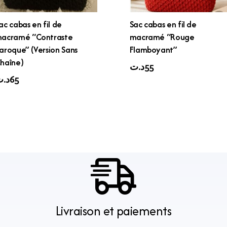
ac cabas en fil de
Sac cabas en fil de
acramé “Contraste
macramé “Rouge
aroque” (Version Sans
Flamboyant”
haîne)
د.ت
55
د.
65
Livraison et paiements