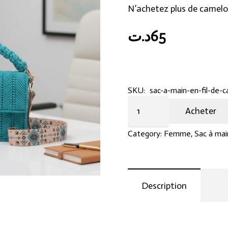
N’achetez plus de camelo
د.ت
65
SKU:
sac-a-main-en-fil-de-c
Sac
Acheter
à
main
Category:
Femme
,
Sac à mai
en
fil
de
Description
canevas,
couleur
teal