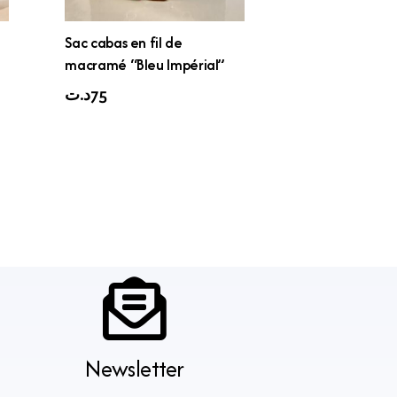
Sac cabas en fil de
macramé “Bleu Impérial”
د.ت
75
Newsletter