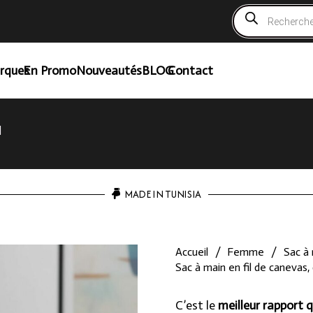
Recherche
de
produits
rques
En Promo
Nouveautés
BLOG
Contact
l
MADE IN TUNISIA
Accueil
/
Femme
/
Sac à
Sac à main en fil de canevas,
C’est le
meilleur rapport q