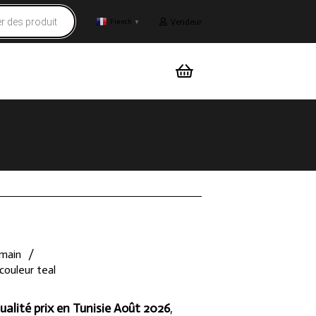
Vendeur
French
▼
 main
/
 couleur teal
ualité prix en Tunisie Août 2026
,