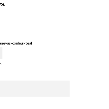
te.
anevas-couleur-teal
n